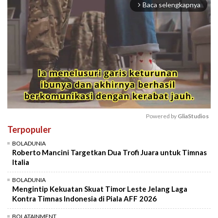
Baca selengkapnya
arrow_forward_ios
Powered by 
GliaStudios
Terpopuler
Mute
BOLADUNIA
Roberto Mancini Targetkan Dua Trofi Juara untuk Timnas
Italia
BOLADUNIA
Mengintip Kekuatan Skuat Timor Leste Jelang Laga
Kontra Timnas Indonesia di Piala AFF 2026
BOLATAINMENT