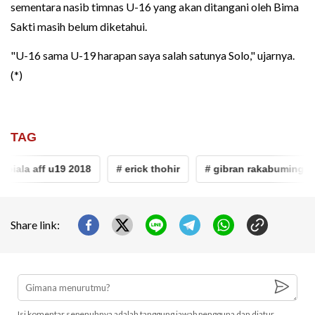
sementara nasib timnas U-16 yang akan ditangani oleh Bima
Sakti masih belum diketahui.
"U-16 sama U-19 harapan saya salah satunya Solo," ujarnya.
(*)
TAG
piala aff u19 2018
# erick thohir
# gibran rakabuming rak
Share link:
Isi komentar sepenuhnya adalah tanggung jawab pengguna dan diatur