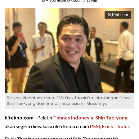
Kamis, 23 November 2023 | 18:19 WIB
Perbesar
Berikan Ultimatum, Ketum PSSI Erick Thohir Diminta Jangan Pecat
Shin Tae-yong dari Timnas Indonesia, ini Alasannya
hitekno.com -
Pelatih
Timnas Indonesia
,
Shin Tae-yong
akan segera dievaluasi oleh ketua umum
PSSI
,
Erick Thohir
.
Erick Thohir akan mengevaluasi Shin Tae-yong setelah