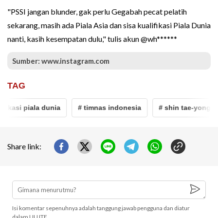
"PSSI jangan blunder, gak perlu Gegabah pecat pelatih
sekarang, masih ada Piala Asia dan sisa kualifikasi Piala Dunia
nanti, kasih kesempatan dulu," tulis akun @wh******
Sumber: www.instagram.com
TAG
fikasi piala dunia
# timnas indonesia
# shin tae-yong
Share link:
Isi komentar sepenuhnya adalah tanggung jawab pengguna dan diatur
dalam UU ITE