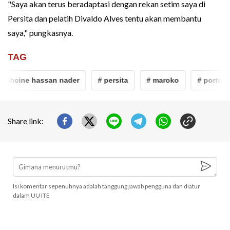
"Saya akan terus beradaptasi dengan rekan setim saya di
Persita dan pelatih Divaldo Alves tentu akan membantu
saya," pungkasnya.
TAG
ohcine hassan nader
# persita
# maroko
# portugal
Share link:
Isi komentar sepenuhnya adalah tanggung jawab pengguna dan diatur
dalam UU ITE