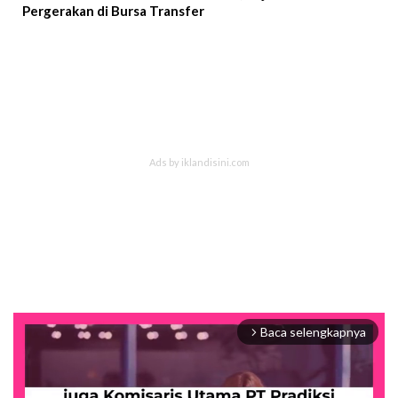
Pergerakan di Bursa Transfer
Baca selengkapnya
arrow_forward_ios