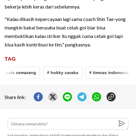
bekerja lebih keras dari sebelumnya.
"Kalau dikasih kepercayaan lagi sama coach Shin Tae-yong
mungkin bakal berusaha buat cetak gol biar bisa
membuktikan kalau striker itu nggak cuma cetak gol tapi
bisa kasih kontribusi ke tim," pungkasnya.
TAG
# psis semarang
# hokky caraka
# timnas indonesia
Share link:
Isi komentar sepenuhnya adalah tanggung jawab pengguna dan diatur