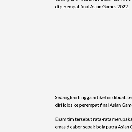
di perempat final Asian Games 2022.
Sedangkan hingga artikel ini dibuat, 
diri lolos ke perempat final Asian Ga
Enam tim tersebut rata-rata merupakan
emas d cabor sepak bola putra Asian