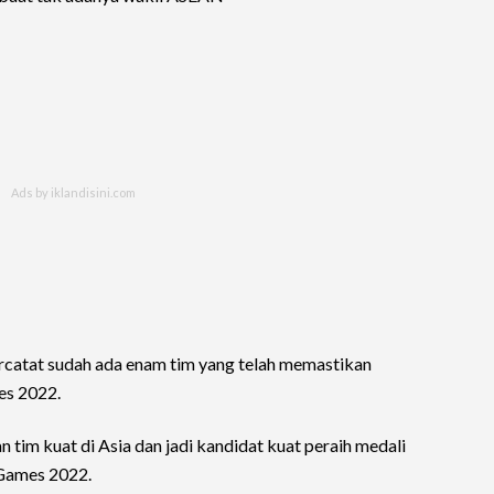
tercatat sudah ada enam tim yang telah memastikan
mes 2022.
 tim kuat di Asia dan jadi kandidat kuat peraih medali
 Games 2022.