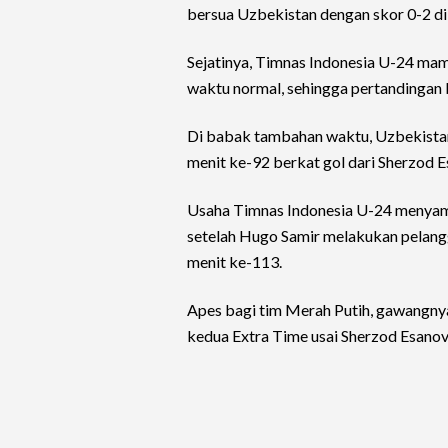
bersua Uzbekistan dengan skor 0-2 di
Sejatinya, Timnas Indonesia U-24 ma
waktu normal, sehingga pertandingan 
Di babak tambahan waktu, Uzbekista
menit ke-92 berkat gol dari Sherzod E
Usaha Timnas Indonesia U-24 menyam
setelah Hugo Samir melakukan pelangg
menit ke-113.
Apes bagi tim Merah Putih, gawangny
kedua Extra Time usai Sherzod Esano