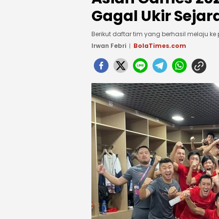
Gagal Ukir Sejar
Berikut daftar tim yang berhasil melaju k
Irwan Febri
BolaTimes.com