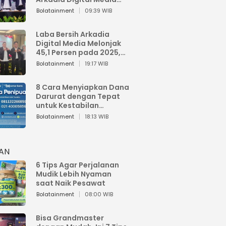
Perkuat Bisnis AI dan
Bolatainment
09:39 WIB
Jaga Fundamental
Keuangan
Laba Bersih Arkadia
Digital Media Melonjak
45,1 Persen pada 2025,
Sentuh Rp1,76 Miliar
Bolatainment
19:17 WIB
8 Cara Menyiapkan Dana
Darurat dengan Tepat
untuk Kestabilan
Keuangan
Bolatainment
18:13 WIB
HAN
6 Tips Agar Perjalanan
Mudik Lebih Nyaman
saat Naik Pesawat
Bolatainment
08:00 WIB
Bisa Grandmaster