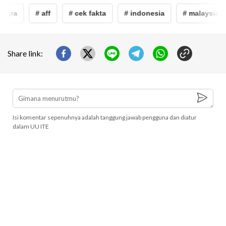
pura
# aff
# cek fakta
# indonesia
# malaysia
Share link:
Isi komentar sepenuhnya adalah tanggung jawab pengguna dan diatur
dalam UU ITE