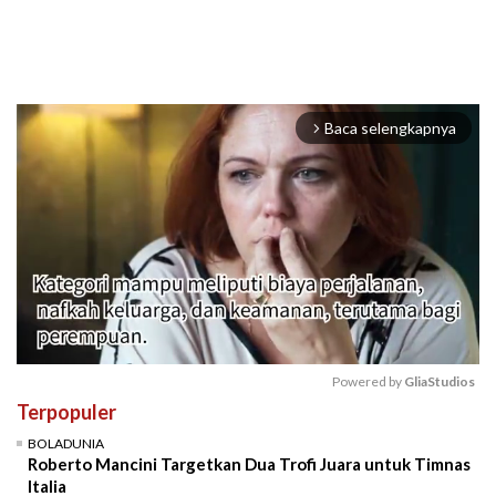
Baca selengkapnya
arrow_forward_ios
Powered by 
GliaStudios
Terpopuler
Mute
BOLADUNIA
Roberto Mancini Targetkan Dua Trofi Juara untuk Timnas
Italia