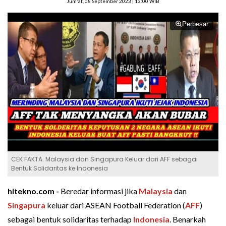
Jum'at, 08 September 2023 | 13:00 WIB
Perbesar
CEK FAKTA: Malaysia dan Singapura Keluar dari AFF sebagai
Bentuk Solidaritas ke Indonesia
hitekno.com -
Beredar informasi jika
Malaysia
dan
Singapura
keluar dari ASEAN Football Federation (
AFF
)
sebagai bentuk solidaritas terhadap
Indonesia
. Benarkah