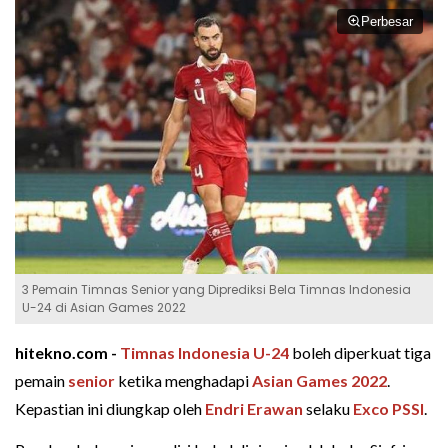
Perbesar
3 Pemain Timnas Senior yang Diprediksi Bela Timnas Indonesia
U-24 di Asian Games 2022
hitekno.com -
Timnas Indonesia U-24
boleh diperkuat tiga
pemain
senior
ketika menghadapi
Asian Games 2022
.
Kepastian ini diungkap oleh
Endri Erawan
selaku
Exco PSSI
.