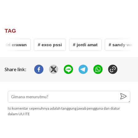
TAG
dri erawan
# exco pssi
# jordi amat
# sandy walsh
Share link:
Isi komentar sepenuhnya adalah tanggung jawab pengguna dan diatur
dalam UU ITE