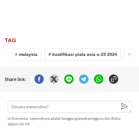
TAG
i
# malaysia
# kualifikasi piala asia u-23 2024
# taiw
Share link:
Isi komentar sepenuhnya adalah tanggung jawab pengguna dan diatur
dalam UU ITE