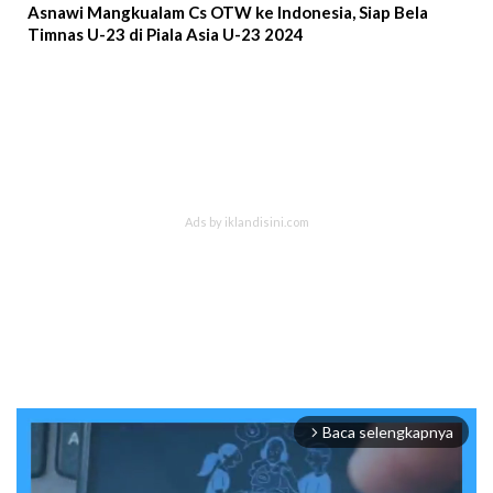
Asnawi Mangkualam Cs OTW ke Indonesia, Siap Bela
Timnas U-23 di Piala Asia U-23 2024
Baca selengkapnya
arrow_forward_ios