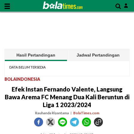
Hasil Pertandingan
Jadwal Pertandingan
DATA BELUM TERSEDIA
BOLAINDONESIA
Efek Instan Fernando Valente, Langsung
Bawa Arema FC Menang Dua Kali Beruntun di
Liga 1 2023/2024
Rauhanda Riyantama
BolaTimes.com