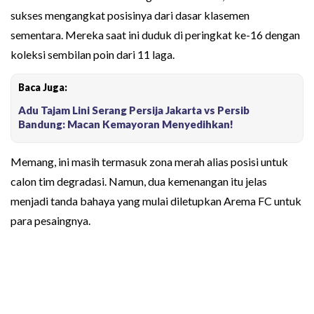
sukses mengangkat posisinya dari dasar klasemen
sementara. Mereka saat ini duduk di peringkat ke-16 dengan
koleksi sembilan poin dari 11 laga.
Baca Juga:
Adu Tajam Lini Serang Persija Jakarta vs Persib
Bandung: Macan Kemayoran Menyedihkan!
Memang, ini masih termasuk zona merah alias posisi untuk
calon tim degradasi. Namun, dua kemenangan itu jelas
menjadi tanda bahaya yang mulai diletupkan Arema FC untuk
para pesaingnya.