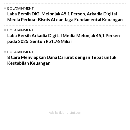
BOLATAINMENT
Laba Bersih DIGI Melonjak 45,1 Persen, Arkadia Digital
Media Perkuat Bisnis AI dan Jaga Fundamental Keuangan
BOLATAINMENT
Laba Bersih Arkadia Digital Media Melonjak 45,1 Persen
pada 2025, Sentuh Rp1,76 Miliar
BOLATAINMENT
8 Cara Menyiapkan Dana Darurat dengan Tepat untuk
Kestabilan Keuangan