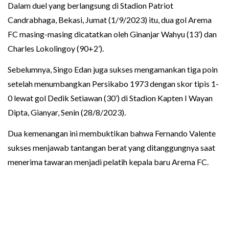
Dalam duel yang berlangsung di Stadion Patriot
Candrabhaga, Bekasi, Jumat (1/9/2023) itu, dua gol Arema
FC masing-masing dicatatkan oleh Ginanjar Wahyu (13’) dan
Charles Lokolingoy (90+2’).
Sebelumnya, Singo Edan juga sukses mengamankan tiga poin
setelah menumbangkan Persikabo 1973 dengan skor tipis 1-
0 lewat gol Dedik Setiawan (30’) di Stadion Kapten I Wayan
Dipta, Gianyar, Senin (28/8/2023).
Dua kemenangan ini membuktikan bahwa Fernando Valente
sukses menjawab tantangan berat yang ditanggungnya saat
menerima tawaran menjadi pelatih kepala baru Arema FC.