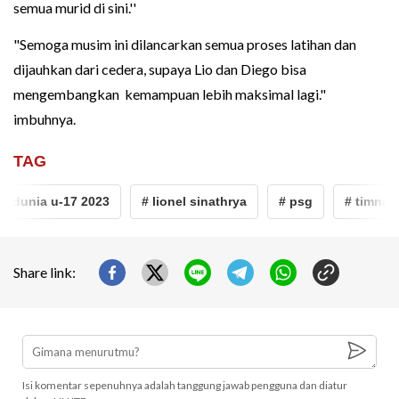
semua murid di sini.''
"Semoga musim ini dilancarkan semua proses latihan dan
dijauhkan dari cedera, supaya Lio dan Diego bisa
mengembangkan kemampuan lebih maksimal lagi."
imbuhnya.
TAG
a dunia u-17 2023
# lionel sinathrya
# psg
# timnas i
Share link:
Isi komentar sepenuhnya adalah tanggung jawab pengguna dan diatur