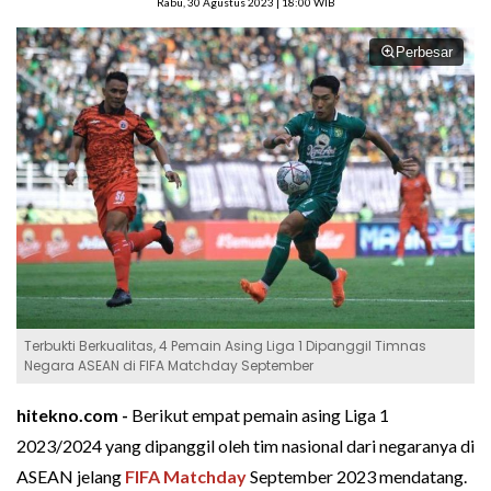
Rabu, 30 Agustus 2023 | 18:00 WIB
Perbesar
Terbukti Berkualitas, 4 Pemain Asing Liga 1 Dipanggil Timnas
Negara ASEAN di FIFA Matchday September
hitekno.com -
Berikut empat pemain asing Liga 1
2023/2024 yang dipanggil oleh tim nasional dari negaranya di
ASEAN jelang
FIFA Matchday
September 2023 mendatang.