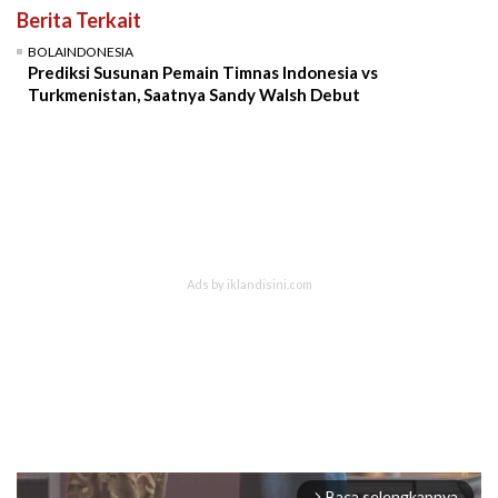
Berita Terkait
BOLAINDONESIA
Prediksi Susunan Pemain Timnas Indonesia vs
Turkmenistan, Saatnya Sandy Walsh Debut
Baca selengkapnya
arrow_forward_ios