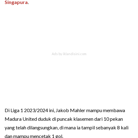
Singapura
.
Di Liga 1 2023/2024 ini, Jakob Mahler mampu membawa
Madura United duduk di puncak klasemen dari 10 pekan
yang telah dilangsungkan, di mana ia tampil sebanyak 8 kali
dan mampu mencetak 1 gol.