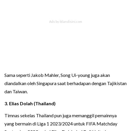
Sama seperti Jakob Mahler, Song Ui-young juga akan
diandalkan oleh Singapura saat berhadapan dengan Tajikistan
dan Taiwan.
3.
Elias Dolah
(Thailand)
Timnas sekelas Thailand pun juga memanggil pemainnya
yang bermain di Liga 1 2023/2024 untuk FIFA Matchday