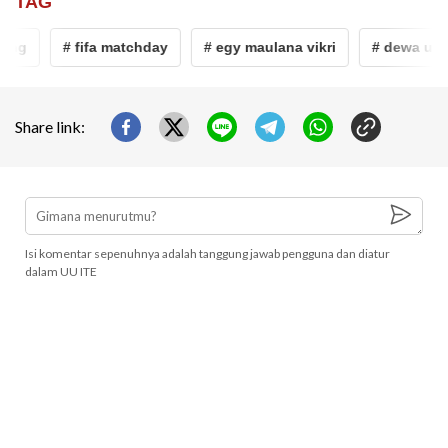
TAG
ong
# fifa matchday
# egy maulana vikri
# dewa unit
Share link:
Isi komentar sepenuhnya adalah tanggung jawab pengguna dan diatur
dalam UU ITE