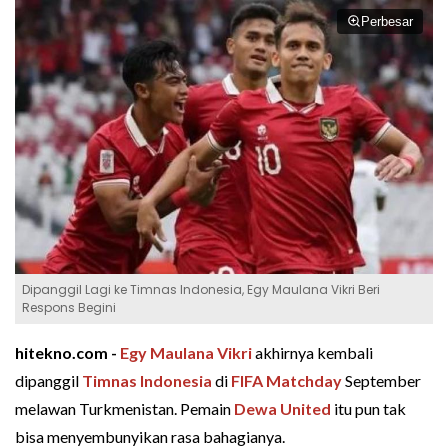
Perbesar
Dipanggil Lagi ke Timnas Indonesia, Egy Maulana Vikri Beri
Respons Begini
hitekno.com -
Egy Maulana Vikri
akhirnya kembali
dipanggil
Timnas Indonesia
di
FIFA Matchday
September
melawan Turkmenistan. Pemain
Dewa United
itu pun tak
bisa menyembunyikan rasa bahagianya.