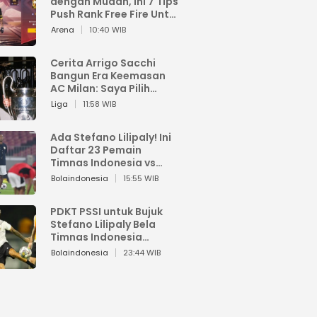
dengan Mudah, Ini 7 Tips
Push Rank Free Fire Untuk
Pemula
Arena
10:40 WIB
Cerita Arrigo Sacchi
Bangun Era Keemasan
AC Milan: Saya Pilih
Pemain dari Isi Otaknya
Liga
11:58 WIB
Ada Stefano Lilipaly! Ini
Daftar 23 Pemain
Timnas Indonesia vs
China
Bolaindonesia
15:55 WIB
PDKT PSSI untuk Bujuk
Stefano Lilipaly Bela
Timnas Indonesia
Berakhir Berantakan
Bolaindonesia
23:44 WIB