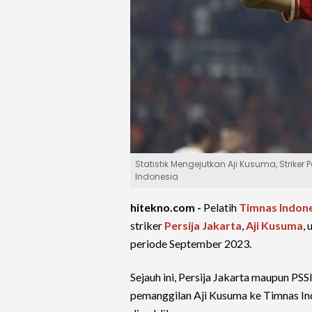
Statistik Mengejutkan Aji Kusuma, Strike
Indonesia
hitekno.com -
Pelatih
Timnas Indon
striker
Persija Jakarta
,
Aji Kusuma
,
periode September 2023.
Sejauh ini, Persija Jakarta maupun P
pemanggilan Aji Kusuma ke Timnas Ind