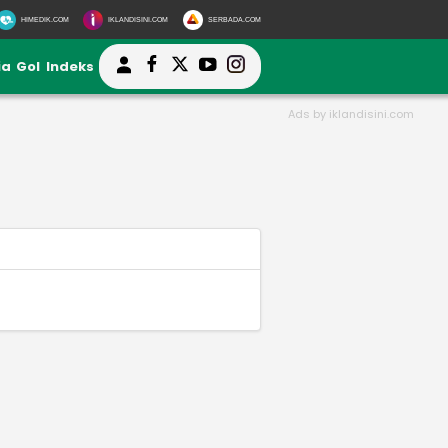
HIMEDIK.COM
IKLANDISINI.COM
SERBADA.COM
ia
Gol
Indeks