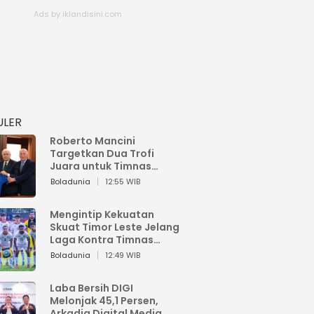
ULER
Roberto Mancini
Targetkan Dua Trofi
Juara untuk Timnas
Italia
Boladunia
12:55 WIB
Mengintip Kekuatan
Skuat Timor Leste Jelang
Laga Kontra Timnas
Indonesia di Piala AFF
Boladunia
12:49 WIB
2026
Laba Bersih DIGI
Melonjak 45,1 Persen,
Arkadia Digital Media