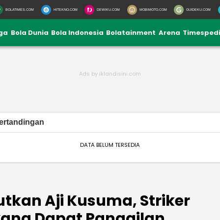
BOLATIMES.COM
HITEKNO.COM
DEWIKU.COM
MOBIMOTO.COM
GUIDEKU.COM
iga
Bola Dunia
Bola Indonesia
Bolatainment
Arena
Timesped
ertandingan
DATA BELUM TERSEDIA
utkan Aji Kusuma, Striker
 yang Dapat Panggilan