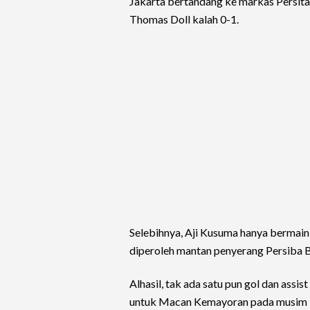
Jakarta bertandang ke markas Persita
Thomas Doll kalah 0-1.
Selebihnya, Aji Kusuma hanya bermain
diperoleh mantan penyerang Persiba Ba
Alhasil, tak ada satu pun gol dan assi
untuk Macan Kemayoran pada musim in