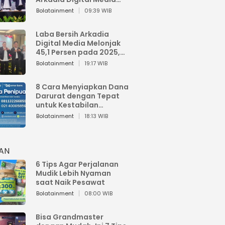
Perkuat Bisnis AI dan
Bolatainment
09:39 WIB
Jaga Fundamental
Keuangan
Laba Bersih Arkadia
Digital Media Melonjak
45,1 Persen pada 2025,
Sentuh Rp1,76 Miliar
Bolatainment
19:17 WIB
8 Cara Menyiapkan Dana
Darurat dengan Tepat
untuk Kestabilan
Keuangan
Bolatainment
18:13 WIB
HAN
6 Tips Agar Perjalanan
Mudik Lebih Nyaman
saat Naik Pesawat
Bolatainment
08:00 WIB
Bisa Grandmaster