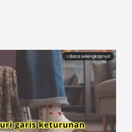
Baca selengkapnya
arrow_forward_ios