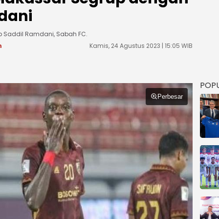
dani
b Saddil Ramdani, Sabah FC.
m
Kamis, 24 Agustus 2023 | 15:05 WIB
POP
Perbesar