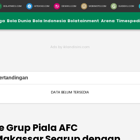
BOLATIMES.COM
HITEKNO.COM
DEWIKU.COM
MOBIMOTO.COM
GUIDEKU.COM
iga
Bola Dunia
Bola Indonesia
Bolatainment
Arena
Timesped
ertandingan
DATA BELUM TERSEDIA
e Grup Piala AFC
 Makassar Segrup dengan