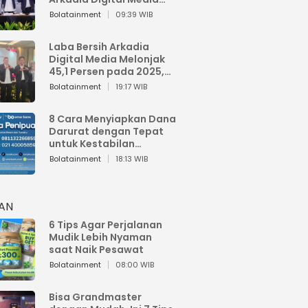
Perkuat Bisnis AI dan
Bolatainment
09:39 WIB
Jaga Fundamental
Keuangan
Laba Bersih Arkadia
Digital Media Melonjak
45,1 Persen pada 2025,
Sentuh Rp1,76 Miliar
Bolatainment
19:17 WIB
8 Cara Menyiapkan Dana
Darurat dengan Tepat
untuk Kestabilan
Keuangan
Bolatainment
18:13 WIB
HAN
6 Tips Agar Perjalanan
Mudik Lebih Nyaman
saat Naik Pesawat
Bolatainment
08:00 WIB
Bisa Grandmaster