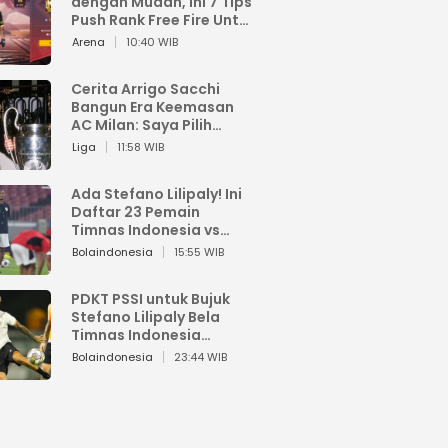
dengan Mudah, Ini 7 Tips
Push Rank Free Fire Untuk
Pemula
Arena
10:40 WIB
Cerita Arrigo Sacchi
Bangun Era Keemasan
AC Milan: Saya Pilih
Pemain dari Isi Otaknya
Liga
11:58 WIB
Ada Stefano Lilipaly! Ini
Daftar 23 Pemain
Timnas Indonesia vs
China
Bolaindonesia
15:55 WIB
PDKT PSSI untuk Bujuk
Stefano Lilipaly Bela
Timnas Indonesia
Berakhir Berantakan
Bolaindonesia
23:44 WIB