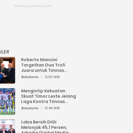
ULER
Roberto Mancini
Targetkan Dua Trofi
Juara untuk Timnas
Italia
Boladunia
12:55 WIB
Mengintip Kekuatan
Skuat Timor Leste Jelang
Laga Kontra Timnas
Indonesia di Piala AFF
Boladunia
12:49 WIB
2026
Laba Bersih DIGI
Melonjak 45,1 Persen,
Arkadia Digital Media