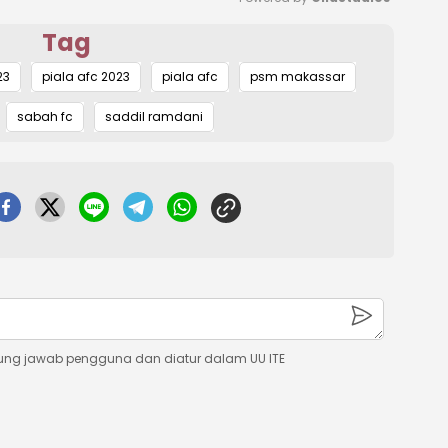
Tag
Mute
23
piala afc 2023
piala afc
psm makassar
sabah fc
saddil ramdani
ung jawab pengguna dan diatur dalam UU ITE