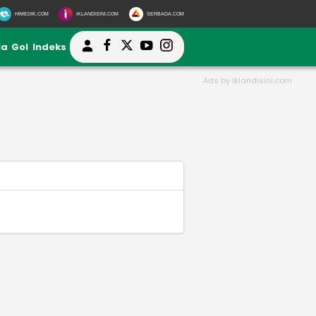
HIMEDIK.COM
IKLANDISINI.COM
SERBADA.COM
ia
Gol
Indeks