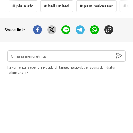
# piala afc
# bali united
# psm makassar
# yan
Share link:
Isi komentar sepenuhnya adalah tanggung jawab pengguna dan diatur
dalam UU ITE