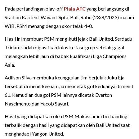
Pada pertandingan play-off
Piala AFC
yang berlangsung di
Stadion Kapten I Wayan Dipta, Bali, Rabu (23/8/2023) malam
WIB, PSM menang dengan skor telak 4-0.
Hasil ini membuat PSM mengikuti jejak Bali United. Serdadu
Tridatu sudah dipastikan lolos ke fase grup setelah gagal
melangkah lebih jauh di babak kualifikasi Liga Champions
Asia.
Adilson Silva membuka keunggulan tim berjuluk Juku Eja
tersebut di menit keenam, ia mencetak gol keduanya di menit
61. Kemudian dua gol PSM lainnya dicetak Everton
Nascimento dan Yacob Sayuri.
Hasil yang didapatkan oleh PSM Makassar ini berbanding
terbalik dengan hasil yang didapatkan oleh Bali United saat
menghadapi Yangon United.