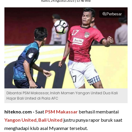
Kamis, 24 Agustus 2023 | 13:48 WIB
Perbesar
Dibantai PSM Makassar, Inilah Momen Yangon United Dua Kali
Hajar Bali United di Piala AFC
hitekno.com -
Saat
PSM Makassar
berhasil membantai
Yangon United
,
Bali United
justru punya rapor buruk saat
menghadapi klub asal Myanmar tersebut.