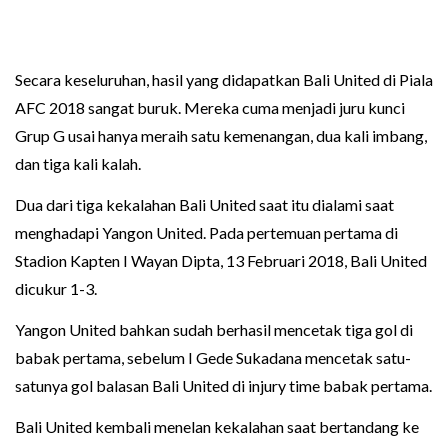
Secara keseluruhan, hasil yang didapatkan Bali United di Piala
AFC 2018 sangat buruk. Mereka cuma menjadi juru kunci
Grup G usai hanya meraih satu kemenangan, dua kali imbang,
dan tiga kali kalah.
Dua dari tiga kekalahan Bali United saat itu dialami saat
menghadapi Yangon United. Pada pertemuan pertama di
Stadion Kapten I Wayan Dipta, 13 Februari 2018, Bali United
dicukur 1-3.
Yangon United bahkan sudah berhasil mencetak tiga gol di
babak pertama, sebelum I Gede Sukadana mencetak satu-
satunya gol balasan Bali United di injury time babak pertama.
Bali United kembali menelan kekalahan saat bertandang ke