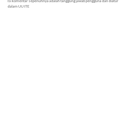
Isi komentar sepenuhnya adalah tanggung jawab pengguna dan diatur
dalam UU ITE