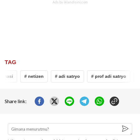
TAG
masi
# netizen
# adi satryo
# prof adi satryo
# 
Share link: