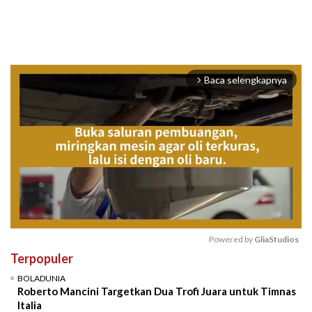
Baca selengkapnya
arrow_forward_ios
Powered by 
GliaStudios
Terpopuler
Mute
BOLADUNIA
Roberto Mancini Targetkan Dua Trofi Juara untuk Timnas
Italia