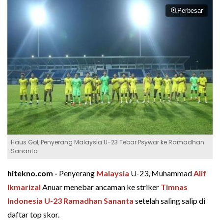
Perbesar
Haus Gol, Penyerang Malaysia U-23 Tebar Psywar ke Ramadhan
Sananta
hitekno.com -
Penyerang
Malaysia
U-23, Muhammad
Alif
Ikmarizal
Anuar menebar ancaman ke striker
Timnas
Indonesia U-23
Ramadhan Sananta
setelah saling salip di
daftar top skor.