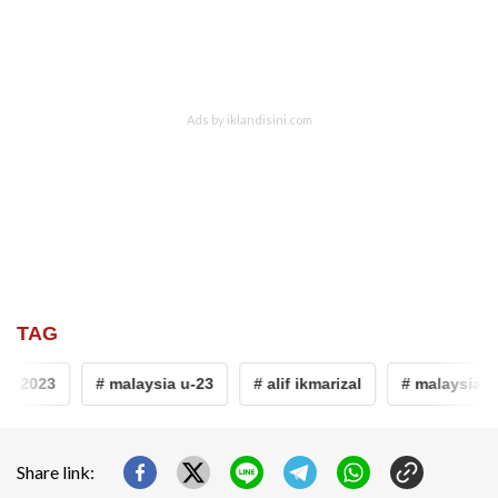
TAG
3 2023
# malaysia u-23
# alif ikmarizal
# malaysia
Share link: