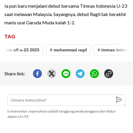
Ia pun baru menjalani debut bersama Timnas Indonesia U-23
saat melawan Malaysia. Sayangnya, debut Ragil tak berakhir
manis usai Garuda Muda kalah 1-2.
TAG
piala aff u-23 2023
# muhammad ragil
# timnas indonesia
Share link:
Isi komentar sepenuhnya adalah tanggung jawab pengguna dan diatur
dalam UU ITE