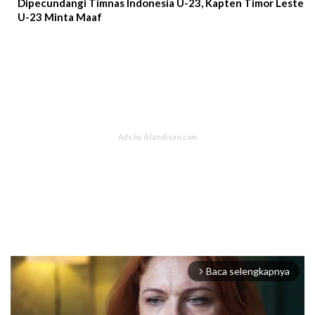
Dipecundangi Timnas Indonesia U-23, Kapten Timor Leste
U-23 Minta Maaf
Baca selengkapnya
arrow_forward_ios