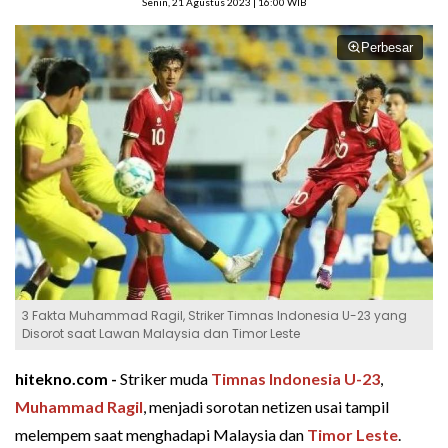
Senin, 21 Agustus 2023 | 16:00 WIB
Perbesar
3 Fakta Muhammad Ragil, Striker Timnas Indonesia U-23 yang
Disorot saat Lawan Malaysia dan Timor Leste
hitekno.com -
Striker muda
Timnas Indonesia U-23
,
Muhammad Ragil
, menjadi sorotan netizen usai tampil
melempem saat menghadapi Malaysia dan
Timor Leste
.