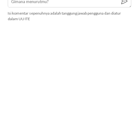
Isi komentar sepenuhnya adalah tanggung jawab pengguna dan diatur
dalam UU ITE