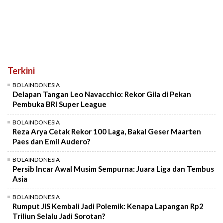
Terkini
BOLAINDONESIA
Delapan Tangan Leo Navacchio: Rekor Gila di Pekan
Pembuka BRI Super League
BOLAINDONESIA
Reza Arya Cetak Rekor 100 Laga, Bakal Geser Maarten
Paes dan Emil Audero?
BOLAINDONESIA
Persib Incar Awal Musim Sempurna: Juara Liga dan Tembus
Asia
BOLAINDONESIA
Rumput JIS Kembali Jadi Polemik: Kenapa Lapangan Rp2
Triliun Selalu Jadi Sorotan?