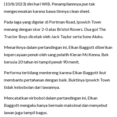
(10/8/2023) dini hari WIB. Penampilannnya pun tak
mengecewakan karena bawa timnya clean sheet.
Pada laga yang digelar di Portman Road, Ipswich Town
menang dengan skor 2-0 atas Bristol Rovers. Dua gol The
Tractor Boys dicetak oleh Jack Taylor serta Sone Aluko.
Menariknya dalam pertandingan ini, Elkan Baggott diberikan
kepercayaan penuh oleh sang pelatih Kieran McKenna. Bek
berusia 20 tahun ini tampil penuh 90 menit.
Performa terbilang mentereng karena Elkan Baggott ikut
membantu pertahanan dengan baik. Buktinya Ipswich Town
tidak kebobolan dari lawannya.
Mencatatkan nirbobol dalam pertandingan ini, Elkan
Baggott mengaku hanya bermain maksimal dan menyebut
lawan juga tampil bagus.