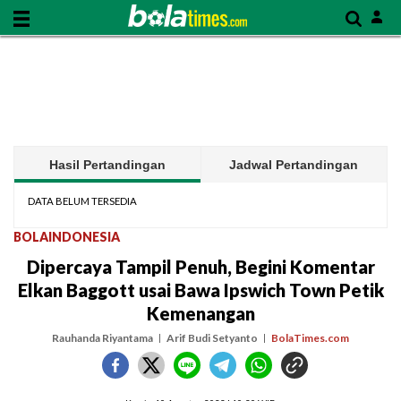
Hasil Pertandingan
Jadwal Pertandingan
DATA BELUM TERSEDIA
BOLAINDONESIA
Dipercaya Tampil Penuh, Begini Komentar
Elkan Baggott usai Bawa Ipswich Town Petik
Kemenangan
Rauhanda Riyantama
Arif Budi Setyanto
BolaTimes.com