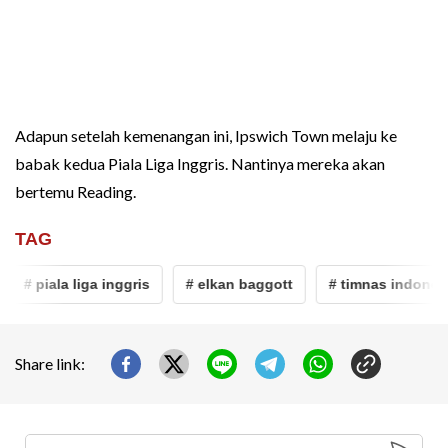
Adapun setelah kemenangan ini, Ipswich Town melaju ke
babak kedua Piala Liga Inggris. Nantinya mereka akan
bertemu Reading.
TAG
# piala liga inggris
# elkan baggott
# timnas indonesia
Share link: