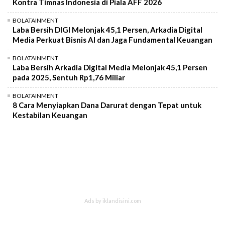
Kontra Timnas Indonesia di Piala AFF 2026
BOLATAINMENT
Laba Bersih DIGI Melonjak 45,1 Persen, Arkadia Digital
Media Perkuat Bisnis AI dan Jaga Fundamental Keuangan
BOLATAINMENT
Laba Bersih Arkadia Digital Media Melonjak 45,1 Persen
pada 2025, Sentuh Rp1,76 Miliar
BOLATAINMENT
8 Cara Menyiapkan Dana Darurat dengan Tepat untuk
Kestabilan Keuangan