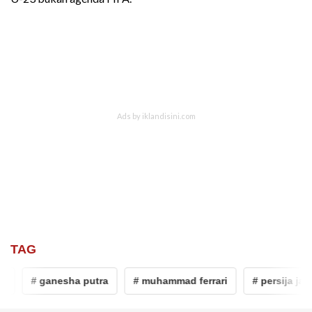
TAG
# ganesha putra
# muhammad ferrari
# persija jakar