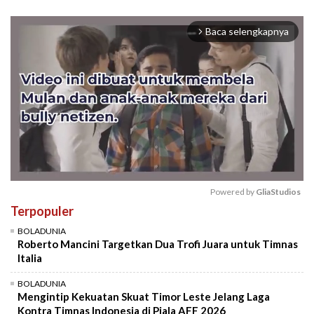
Baca selengkapnya
arrow_forward_ios
Powered by 
GliaStudios
Terpopuler
Mute
BOLADUNIA
Roberto Mancini Targetkan Dua Trofi Juara untuk Timnas
Italia
BOLADUNIA
Mengintip Kekuatan Skuat Timor Leste Jelang Laga
Kontra Timnas Indonesia di Piala AFF 2026