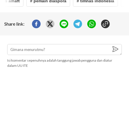
ias alhaft
# pemain diaspora
# timnas indonesia
# ja
Share link:
Isi komentar sepenuhnya adalah tanggung jawab pengguna dan diatur
dalam UU ITE