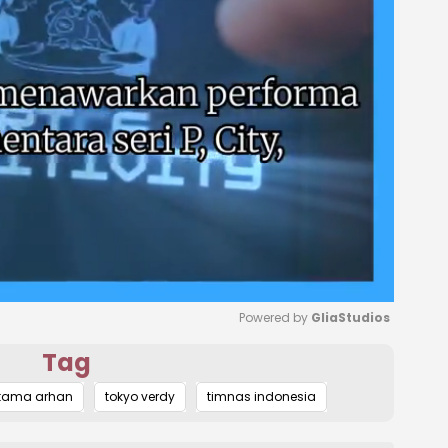
Powered by 
GliaStudios
Tag
Mute
tama arhan
tokyo verdy
timnas indonesia