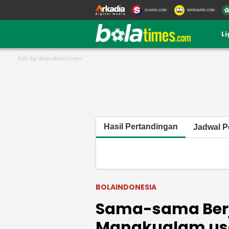
SUARA.COM
MATAMATA.COM
L
Hasil Pertandingan
Jadwal P
BOLAINDONESIA
Sama-sama Berj
Mangkualam usa