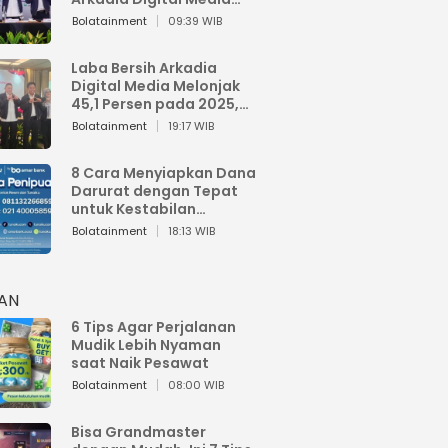
Perkuat Bisnis AI dan
Bolatainment
09:39 WIB
Jaga Fundamental
Keuangan
Laba Bersih Arkadia
Digital Media Melonjak
45,1 Persen pada 2025,
Sentuh Rp1,76 Miliar
Bolatainment
19:17 WIB
8 Cara Menyiapkan Dana
Darurat dengan Tepat
untuk Kestabilan
Keuangan
Bolatainment
18:13 WIB
HAN
6 Tips Agar Perjalanan
Mudik Lebih Nyaman
saat Naik Pesawat
Bolatainment
08:00 WIB
Bisa Grandmaster