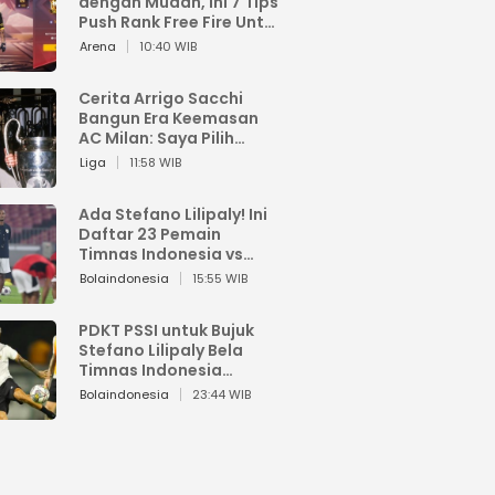
dengan Mudah, Ini 7 Tips
Push Rank Free Fire Untuk
Pemula
Arena
10:40 WIB
Cerita Arrigo Sacchi
Bangun Era Keemasan
AC Milan: Saya Pilih
Pemain dari Isi Otaknya
Liga
11:58 WIB
Ada Stefano Lilipaly! Ini
Daftar 23 Pemain
Timnas Indonesia vs
China
Bolaindonesia
15:55 WIB
PDKT PSSI untuk Bujuk
Stefano Lilipaly Bela
Timnas Indonesia
Berakhir Berantakan
Bolaindonesia
23:44 WIB