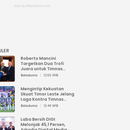
ULER
Roberto Mancini
Targetkan Dua Trofi
Juara untuk Timnas
Italia
Boladunia
12:55 WIB
Mengintip Kekuatan
Skuat Timor Leste Jelang
Laga Kontra Timnas
Indonesia di Piala AFF
Boladunia
12:49 WIB
2026
Laba Bersih DIGI
Melonjak 45,1 Persen,
Arkadia Digital Media