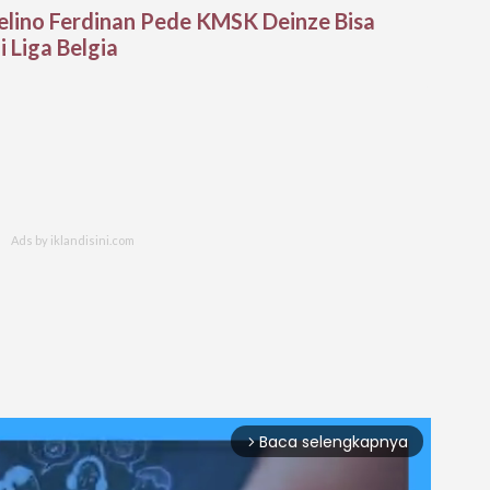
elino Ferdinan Pede KMSK Deinze Bisa
 Liga Belgia
Baca selengkapnya
arrow_forward_ios