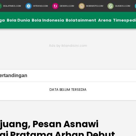
BOLATIMES.COM
HITEKNO.COM
DEWIKU.COM
MOBIMOTO.COM
GUIDEKU.COM
iga
Bola Dunia
Bola Indonesia
Bolatainment
Arena
Timesped
ertandingan
DATA BELUM TERSEDIA
uang, Pesan Asnawi
i Pratama Arhan Debut