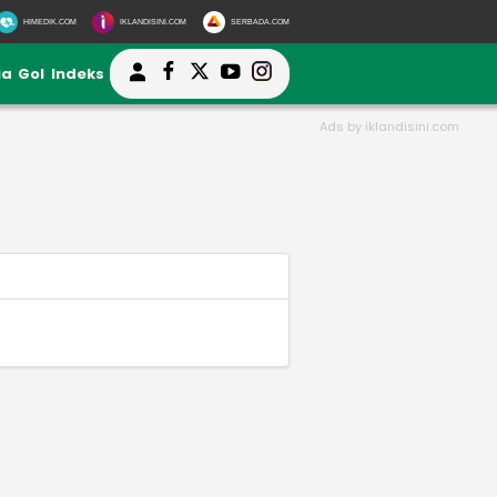
HIMEDIK.COM
IKLANDISINI.COM
SERBADA.COM
ia
Gol
Indeks