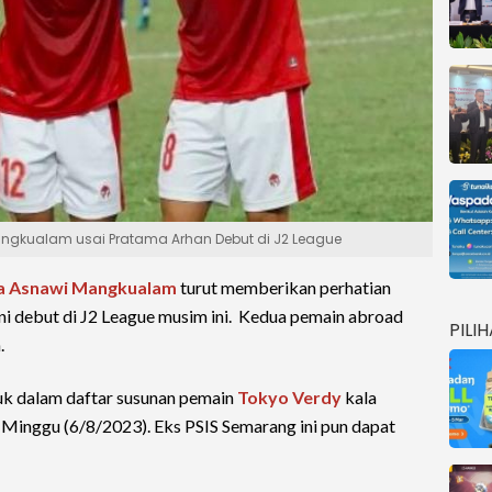
gkualam usai Pratama Arhan Debut di J2 League
a
Asnawi Mangkualam
turut memberikan perhatian
i debut di J2 League musim ini. Kedua pemain abroad
PILI
.
uk dalam daftar susunan pemain
Tokyo Verdy
kala
 Minggu (6/8/2023). Eks PSIS Semarang ini pun dapat