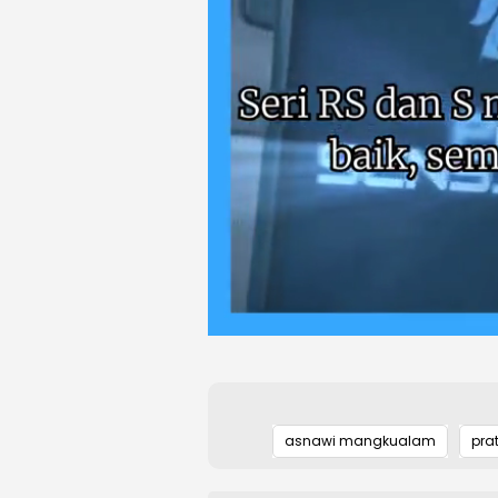
asnawi mangkualam
pra