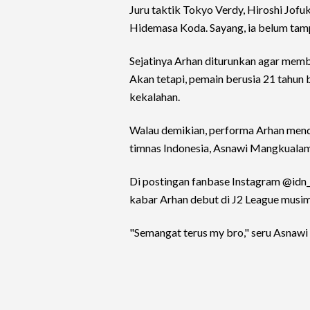
Juru taktik Tokyo Verdy, Hiroshi Jof
Hidemasa Koda. Sayang, ia belum tamp
Sejatinya Arhan diturunkan agar memba
Akan tetapi, pemain berusia 21 tahun
kekalahan.
Walau demikian, performa Arhan mend
timnas Indonesia, Asnawi Mangkualam
Di postingan fanbase Instagram @idn
kabar Arhan debut di J2 League musim
"Semangat terus my bro," seru Asnaw