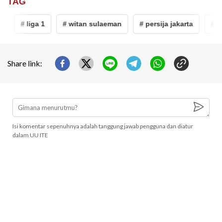
TAG
# liga 1
# witan sulaeman
# persija jakarta
# as
Share link:
Isi komentar sepenuhnya adalah tanggung jawab pengguna dan diatur
dalam UU ITE