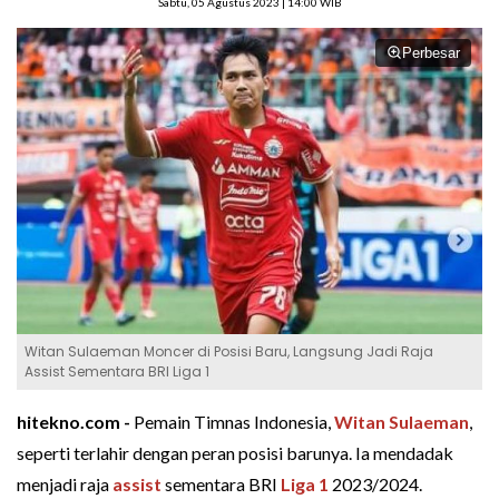
Sabtu, 05 Agustus 2023 | 14:00 WIB
Perbesar
Witan Sulaeman Moncer di Posisi Baru, Langsung Jadi Raja
Assist Sementara BRI Liga 1
hitekno.com -
Pemain Timnas Indonesia,
Witan Sulaeman
,
seperti terlahir dengan peran posisi barunya. Ia mendadak
menjadi raja
assist
sementara BRI
Liga 1
2023/2024.