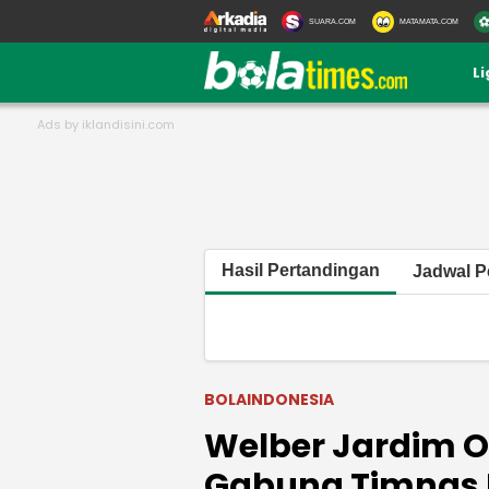
SUARA.COM
MATAMATA.COM
L
Hasil Pertandingan
Jadwal P
BOLAINDONESIA
Welber Jardim O
Gabung Timnas I