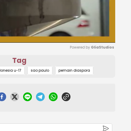
Powered by 
GliaStudios
Tag
Mute
donesia u-17
sao paulo
pemain diaspora