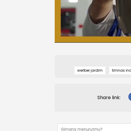
werlber jardim
timnas in
Share link: