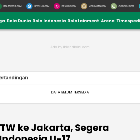
BOLATIMES.COM
HITEKNO.COM
DEWIKU.COM
MOBIMOTO.COM
GUIDEKU.COM
iga
Bola Dunia
Bola Indonesia
Bolatainment
Arena
Timesped
ertandingan
DATA BELUM TERSEDIA
TW ke Jakarta, Segera
ndonesia U-17