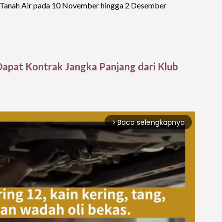
i Tanah Air pada 10 November hingga 2 Desember
Dapat Kontrak Jangka Panjang dari Klub
Baca selengkapnya
arrow_forward_ios