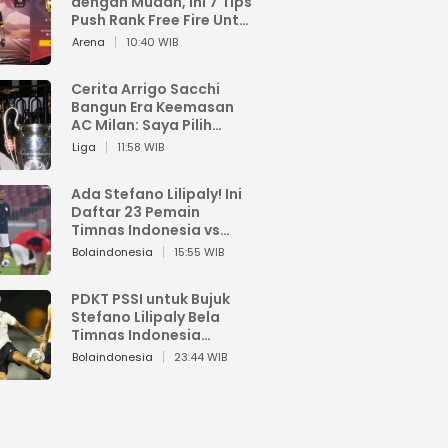
dengan Mudah, Ini 7 Tips
Push Rank Free Fire Untuk
Pemula
Arena
10:40 WIB
Cerita Arrigo Sacchi
Bangun Era Keemasan
AC Milan: Saya Pilih
Pemain dari Isi Otaknya
Liga
11:58 WIB
Ada Stefano Lilipaly! Ini
Daftar 23 Pemain
Timnas Indonesia vs
China
Bolaindonesia
15:55 WIB
PDKT PSSI untuk Bujuk
Stefano Lilipaly Bela
Timnas Indonesia
Berakhir Berantakan
Bolaindonesia
23:44 WIB