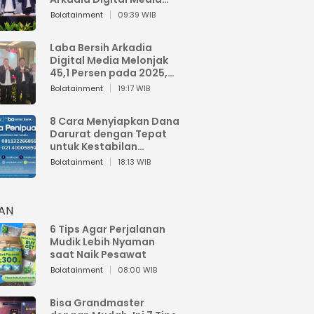
Perkuat Bisnis AI dan
Bolatainment
09:39 WIB
Jaga Fundamental
Keuangan
Laba Bersih Arkadia
Digital Media Melonjak
45,1 Persen pada 2025,
Sentuh Rp1,76 Miliar
Bolatainment
19:17 WIB
8 Cara Menyiapkan Dana
Darurat dengan Tepat
untuk Kestabilan
Keuangan
Bolatainment
18:13 WIB
HAN
6 Tips Agar Perjalanan
Mudik Lebih Nyaman
saat Naik Pesawat
Bolatainment
08:00 WIB
Bisa Grandmaster