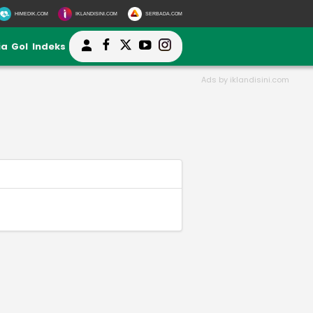
HIMEDIK.COM
IKLANDISINI.COM
SERBADA.COM
ia
Gol
Indeks