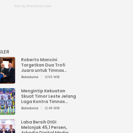
ULER
Roberto Mancini
Targetkan Dua Trofi
Juara untuk Timnas
Italia
Boladunia
12:55 WIB
Mengintip Kekuatan
Skuat Timor Leste Jelang
Laga Kontra Timnas
Indonesia di Piala AFF
Boladunia
12:49 WIB
2026
Laba Bersih DIGI
Melonjak 45,1 Persen,
Arkadia Digital Media