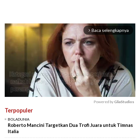
Baca selengkapnya
arrow_forward_ios
Powered by 
GliaStudios
Terpopuler
Mute
BOLADUNIA
Roberto Mancini Targetkan Dua Trofi Juara untuk Timnas
Italia