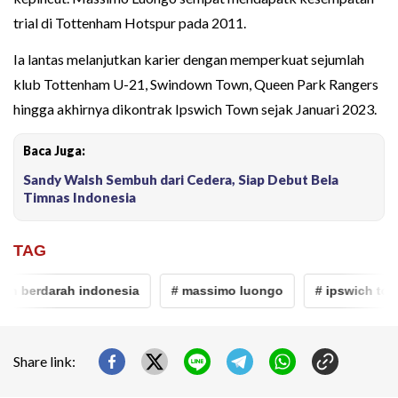
trial di Tottenham Hotspur pada 2011.
Ia lantas melanjutkan karier dengan memperkuat sejumlah
klub Tottenham U-21, Swindown Town, Queen Park Rangers
hingga akhirnya dikontrak Ipswich Town sejak Januari 2023.
Baca Juga:
Sandy Walsh Sembuh dari Cedera, Siap Debut Bela
Timnas Indonesia
TAG
n berdarah indonesia
# massimo luongo
# ipswich town
Share link: