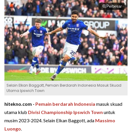
Perbesar
Selain Elkan Baggott, Pemain Berdarah Indonesia Masuk Skuad
Utama Ipswich Town
hitekno.com -
Pemain berdarah Indonesia
masuk skuad
utama klub
Divisi Championship
Ipswich Town
untuk
musim 2023-2024. Selain Elkan Baggott, ada
Massimo
Luongo
.