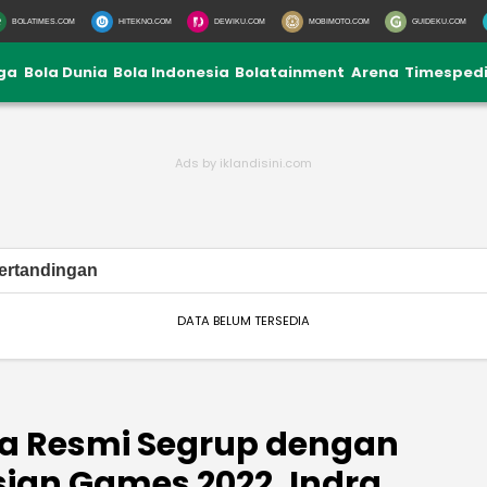
BOLATIMES.COM
HITEKNO.COM
DEWIKU.COM
MOBIMOTO.COM
GUIDEKU.COM
iga
Bola Dunia
Bola Indonesia
Bolatainment
Arena
Timesped
ertandingan
DATA BELUM TERSEDIA
ia Resmi Segrup dengan
sian Games 2022, Indra