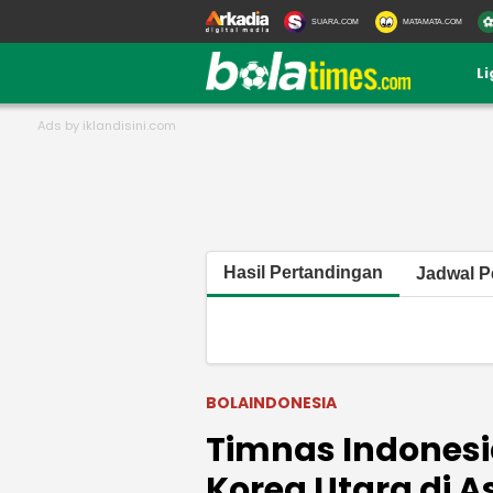
SUARA.COM
MATAMATA.COM
L
Hasil Pertandingan
Jadwal P
BOLAINDONESIA
Timnas Indones
Korea Utara di A