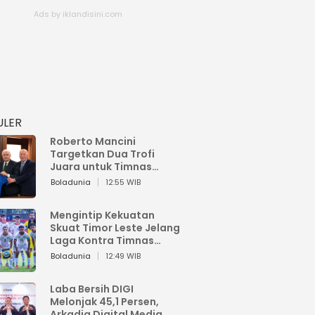
ULER
Roberto Mancini
Targetkan Dua Trofi
Juara untuk Timnas
Italia
Boladunia
12:55 WIB
Mengintip Kekuatan
Skuat Timor Leste Jelang
Laga Kontra Timnas
Indonesia di Piala AFF
Boladunia
12:49 WIB
2026
Laba Bersih DIGI
Melonjak 45,1 Persen,
Arkadia Digital Media