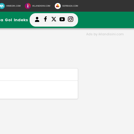
HIMEDIK.COM
IKLANDISINI.COM
SERBADA.COM
ia
Gol
Indeks