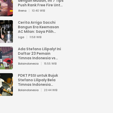
dengan Mudah, Ini 7 Tips
Push Rank Free Fire Untuk
Pemula
Arena
10:40 WIB
Cerita Arrigo Sacchi
Bangun Era Keemasan
AC Milan: Saya Pilih
Pemain dari Isi Otaknya
Liga
11:58 WIB
Ada Stefano Lilipaly! Ini
Daftar 23 Pemain
Timnas Indonesia vs
China
Bolaindonesia
15:55 WIB
PDKT PSSI untuk Bujuk
Stefano Lilipaly Bela
Timnas Indonesia
Berakhir Berantakan
Bolaindonesia
23:44 WIB