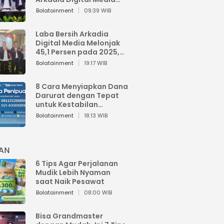
Perkuat Bisnis AI dan
Bolatainment
09:39 WIB
Jaga Fundamental
Keuangan
Laba Bersih Arkadia
Digital Media Melonjak
45,1 Persen pada 2025,
Sentuh Rp1,76 Miliar
Bolatainment
19:17 WIB
8 Cara Menyiapkan Dana
Darurat dengan Tepat
untuk Kestabilan
Keuangan
Bolatainment
18:13 WIB
HAN
6 Tips Agar Perjalanan
Mudik Lebih Nyaman
saat Naik Pesawat
Bolatainment
08:00 WIB
Bisa Grandmaster