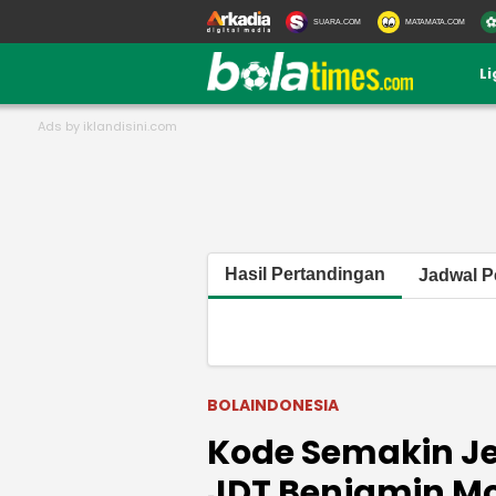
SUARA.COM
MATAMATA.COM
L
Hasil Pertandingan
Jadwal P
BOLAINDONESIA
Kode Semakin Jel
JDT Benjamin Mo