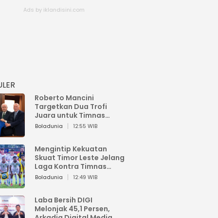
ULER
Roberto Mancini
Targetkan Dua Trofi
Juara untuk Timnas
Italia
Boladunia
12:55 WIB
Mengintip Kekuatan
Skuat Timor Leste Jelang
Laga Kontra Timnas
Indonesia di Piala AFF
Boladunia
12:49 WIB
2026
Laba Bersih DIGI
Melonjak 45,1 Persen,
Arkadia Digital Media