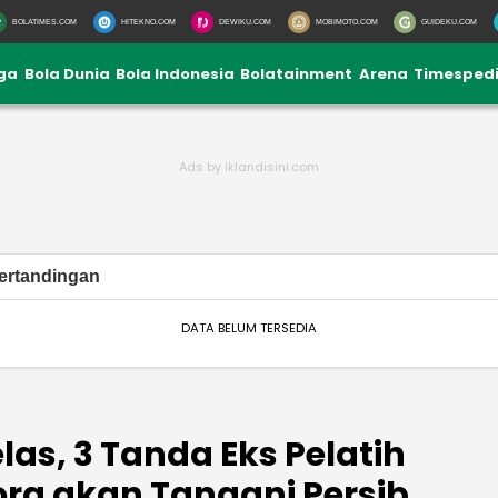
BOLATIMES.COM
HITEKNO.COM
DEWIKU.COM
MOBIMOTO.COM
GUIDEKU.COM
iga
Bola Dunia
Bola Indonesia
Bolatainment
Arena
Timesped
ertandingan
DATA BELUM TERSEDIA
as, 3 Tanda Eks Pelatih
ra akan Tangani Persib