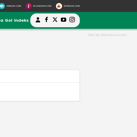
HIMEDIK.COM
IKLANDISINI.COM
SERBADA.COM
ia
Gol
Indeks