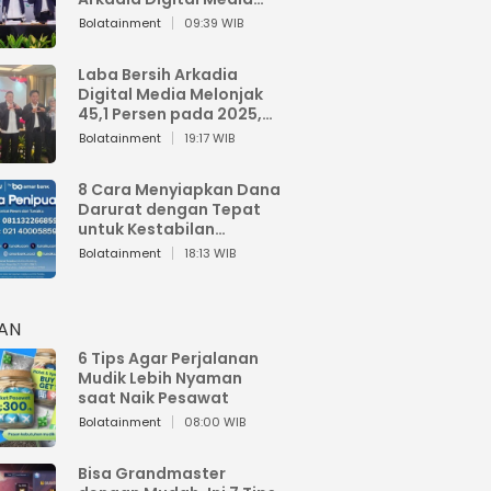
Perkuat Bisnis AI dan
Bolatainment
09:39 WIB
Jaga Fundamental
Keuangan
Laba Bersih Arkadia
Digital Media Melonjak
45,1 Persen pada 2025,
Sentuh Rp1,76 Miliar
Bolatainment
19:17 WIB
8 Cara Menyiapkan Dana
Darurat dengan Tepat
untuk Kestabilan
Keuangan
Bolatainment
18:13 WIB
HAN
6 Tips Agar Perjalanan
Mudik Lebih Nyaman
saat Naik Pesawat
Bolatainment
08:00 WIB
Bisa Grandmaster