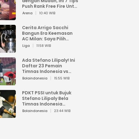
dengan Mudah, Ini 7 Tips
Push Rank Free Fire Untuk
Pemula
Arena
10:40 WIB
Cerita Arrigo Sacchi
Bangun Era Keemasan
AC Milan: Saya Pilih
Pemain dari Isi Otaknya
Liga
11:58 WIB
Ada Stefano Lilipaly! Ini
Daftar 23 Pemain
Timnas Indonesia vs
China
Bolaindonesia
15:55 WIB
PDKT PSSI untuk Bujuk
Stefano Lilipaly Bela
Timnas Indonesia
Berakhir Berantakan
Bolaindonesia
23:44 WIB