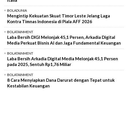
BOLADUNIA
Mengintip Kekuatan Skuat Timor Leste Jelang Laga
Kontra Timnas Indonesia di Piala AFF 2026
BOLATAINMENT
Laba Bersih DIGI Melonjak 45,1 Persen, Arkadia Digital
Media Perkuat Bisnis AI dan Jaga Fundamental Keuangan
BOLATAINMENT
Laba Bersih Arkadia Digital Media Melonjak 45,1 Persen
pada 2025, Sentuh Rp1,76 Miliar
BOLATAINMENT
8 Cara Menyiapkan Dana Darurat dengan Tepat untuk
Kestabilan Keuangan