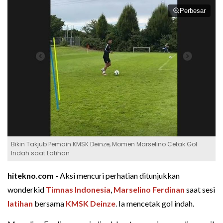
Perbesar
Bikin Takjub Pemain KMSK Deinze, Momen Marselino Cetak Gol
Indah saat Latihan
hitekno.com -
Aksi mencuri perhatian ditunjukkan
wonderkid
Timnas Indonesia
,
Marselino Ferdinan
saat sesi
latihan
bersama
KMSK Deinze
. Ia mencetak gol indah.