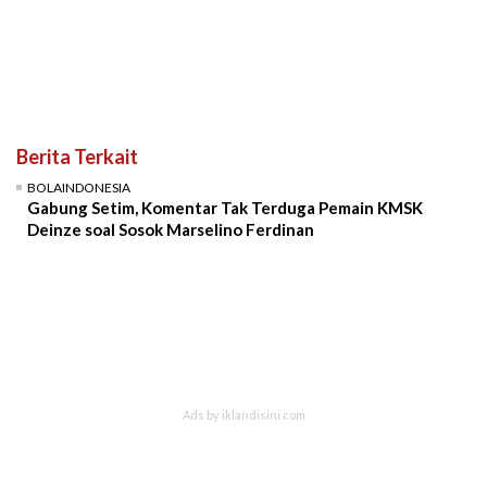
Berita Terkait
BOLAINDONESIA
Gabung Setim, Komentar Tak Terduga Pemain KMSK
Deinze soal Sosok Marselino Ferdinan