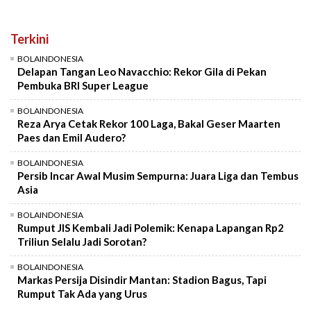
Terkini
BOLAINDONESIA
Delapan Tangan Leo Navacchio: Rekor Gila di Pekan
Pembuka BRI Super League
BOLAINDONESIA
Reza Arya Cetak Rekor 100 Laga, Bakal Geser Maarten
Paes dan Emil Audero?
BOLAINDONESIA
Persib Incar Awal Musim Sempurna: Juara Liga dan Tembus
Asia
BOLAINDONESIA
Rumput JIS Kembali Jadi Polemik: Kenapa Lapangan Rp2
Triliun Selalu Jadi Sorotan?
BOLAINDONESIA
Markas Persija Disindir Mantan: Stadion Bagus, Tapi
Rumput Tak Ada yang Urus