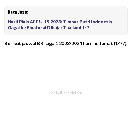
Baca Juga:
Hasil Piala AFF U-19 2023: Timnas Putri Indonesia
Gagal ke Final usai Dihajar Thailand 1-7
Berikut jadwal BRI Liga 1 2023/2024 hari ini, Jumat (14/7).