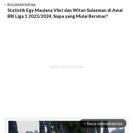
BOLAINDONESIA
Statistik Egy Maulana Vikri dan Witan Sulaeman di Awal
BRI Liga 1 2023/2024, Siapa yang Mulai Bersinar?
Baca selengkapnya
arrow_forward_ios