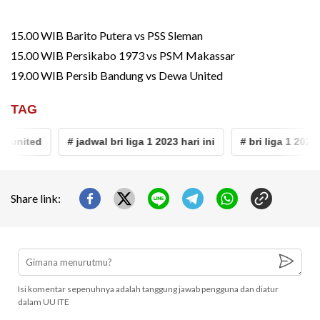
15.00 WIB Barito Putera vs PSS Sleman
15.00 WIB Persikabo 1973 vs PSM Makassar
19.00 WIB Persib Bandung vs Dewa United
TAG
nited
# jadwal bri liga 1 2023 hari ini
# bri liga 1 2023
Share link:
Isi komentar sepenuhnya adalah tanggung jawab pengguna dan diatur
dalam UU ITE