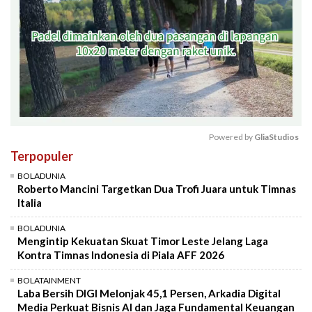
Powered by 
GliaStudios
Terpopuler
Mute
BOLADUNIA
Roberto Mancini Targetkan Dua Trofi Juara untuk Timnas
Italia
BOLADUNIA
Mengintip Kekuatan Skuat Timor Leste Jelang Laga
Kontra Timnas Indonesia di Piala AFF 2026
BOLATAINMENT
Laba Bersih DIGI Melonjak 45,1 Persen, Arkadia Digital
Media Perkuat Bisnis AI dan Jaga Fundamental Keuangan