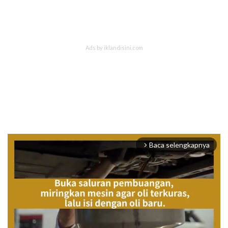
Baca selengkapnya
arrow_forward_ios