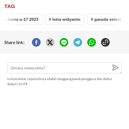
TAG
la dunia u-17 2023
# lotra widyanto
# garuda select
Share link:
Isi komentar sepenuhnya adalah tanggung jawab pengguna dan diatur
dalam UU ITE