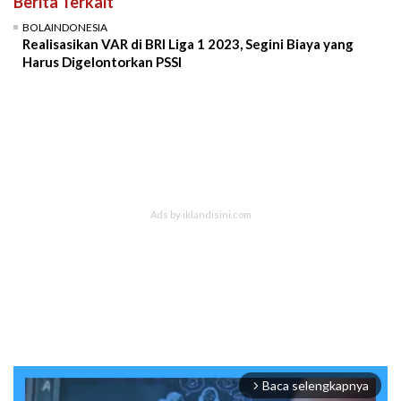
Berita Terkait
BOLAINDONESIA
Realisasikan VAR di BRI Liga 1 2023, Segini Biaya yang
Harus Digelontorkan PSSI
Baca selengkapnya
arrow_forward_ios