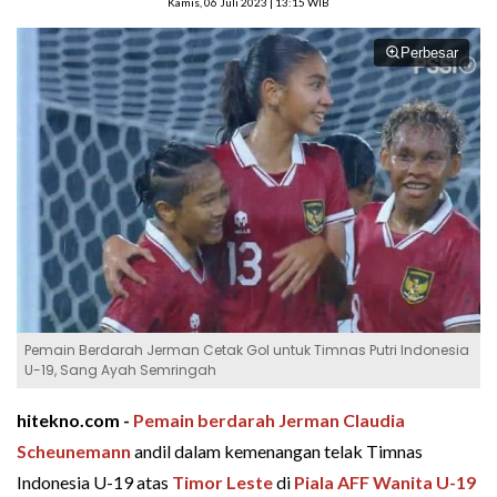
Kamis, 06 Juli 2023 | 13:15 WIB
Perbesar
Pemain Berdarah Jerman Cetak Gol untuk Timnas Putri Indonesia
U-19, Sang Ayah Semringah
hitekno.com -
Pemain berdarah Jerman
Claudia
Scheunemann
andil dalam kemenangan telak Timnas
Indonesia U-19 atas
Timor Leste
di
Piala AFF Wanita U-19