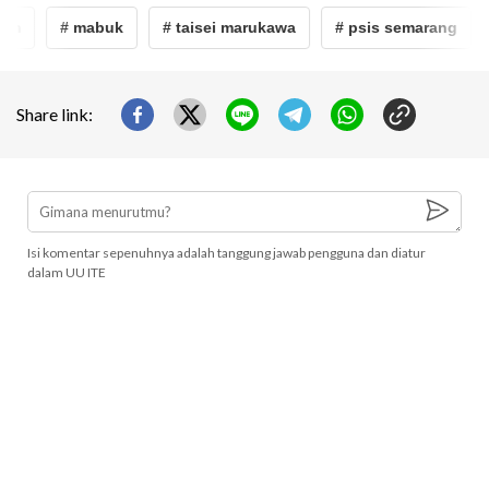
am
# mabuk
# taisei marukawa
# psis semarang
Share link:
Isi komentar sepenuhnya adalah tanggung jawab pengguna dan diatur
dalam UU ITE