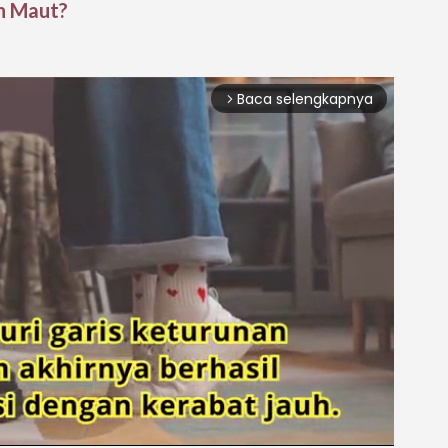
an Maut?
Baca selengkapnya
arrow_forward_ios