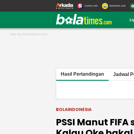
SUARA.COM
MATAMATA.COM
L
Hasil Pertandingan
Jadwal P
BOLAINDONESIA
PSSI Manut FIFA 
Kalau Oke bakal