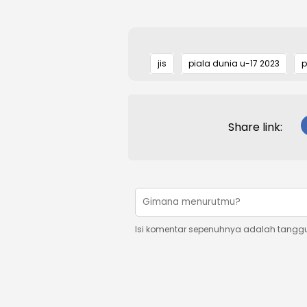
jis
piala dunia u-17 2023
p
Share link:
Isi komentar sepenuhnya adalah tangg