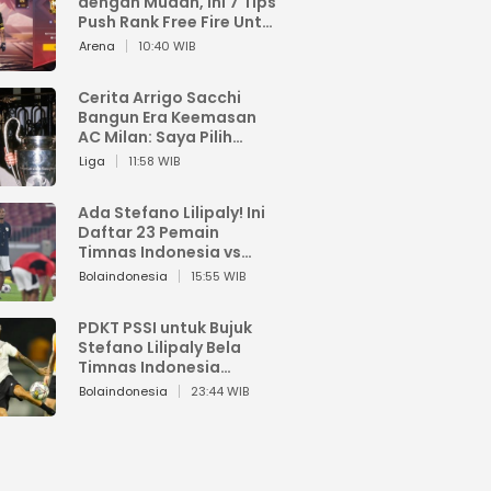
dengan Mudah, Ini 7 Tips
Push Rank Free Fire Untuk
Pemula
Arena
10:40 WIB
Cerita Arrigo Sacchi
Bangun Era Keemasan
AC Milan: Saya Pilih
Pemain dari Isi Otaknya
Liga
11:58 WIB
Ada Stefano Lilipaly! Ini
Daftar 23 Pemain
Timnas Indonesia vs
China
Bolaindonesia
15:55 WIB
PDKT PSSI untuk Bujuk
Stefano Lilipaly Bela
Timnas Indonesia
Berakhir Berantakan
Bolaindonesia
23:44 WIB