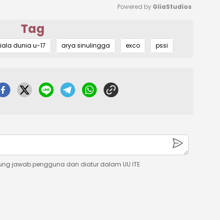
Powered by 
GliaStudios
Tag
Mute
iala dunia u-17
arya sinulingga
exco
pssi
ung jawab pengguna dan diatur dalam UU ITE