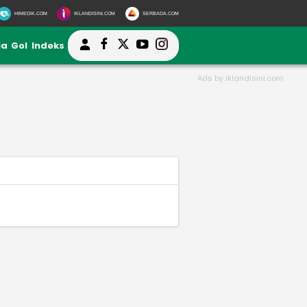
HIMEDIK.COM
IKLANDISINI.COM
SERBADA.COM
ia
Gol
Indeks