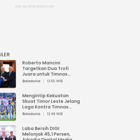
ULER
Roberto Mancini
Targetkan Dua Trofi
Juara untuk Timnas
Italia
Boladunia
12:55 WIB
Mengintip Kekuatan
Skuat Timor Leste Jelang
Laga Kontra Timnas
Indonesia di Piala AFF
Boladunia
12:49 WIB
2026
Laba Bersih DIGI
Melonjak 45,1 Persen,
Arkadia Digital Media