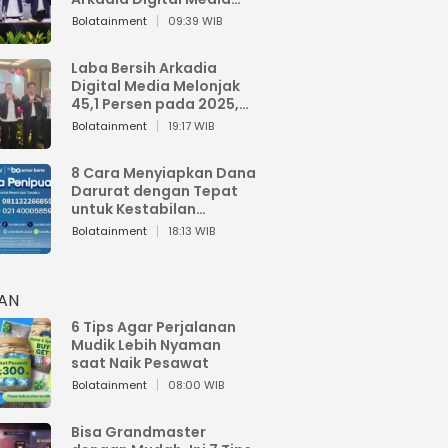
Perkuat Bisnis AI dan
Bolatainment
09:39 WIB
Jaga Fundamental
Keuangan
Laba Bersih Arkadia
Digital Media Melonjak
45,1 Persen pada 2025,
Sentuh Rp1,76 Miliar
Bolatainment
19:17 WIB
8 Cara Menyiapkan Dana
Darurat dengan Tepat
untuk Kestabilan
Keuangan
Bolatainment
18:13 WIB
HAN
6 Tips Agar Perjalanan
Mudik Lebih Nyaman
saat Naik Pesawat
Bolatainment
08:00 WIB
Bisa Grandmaster