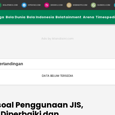
BOLATIMES.COM
HITEKNO.COM
DEWIKU.COM
MOBIMOTO.COM
GUIDEKU.COM
iga
Bola Dunia
Bola Indonesia
Bolatainment
Arena
Timesped
ertandingan
DATA BELUM TERSEDIA
soal Penggunaan JIS,
 Diperbaiki dan