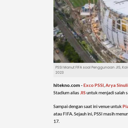
PSSI Manut FIFA soal Penggunaan JIS, Kal
2023
hitekno.com -
Exco
PSSI
,
Arya Sinul
Stadium alias
JIS
untuk menjadi salah 
Sampai dengan saat ini venue untuk
Pi
atau FIFA. Sejauh ini, PSSI masih men
17.