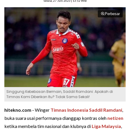
Selasa, 27 Juni 2023 | 13:52 WIB
Perbesar
Singgung Kebebasan Bermain, Saddil Ramdani: Apakah di
Timnas Kami Diberikan Itu? Tidak Sama Sekali!
hitekno.com -
Winger
Timnas Indonesia
Saddil Ramdani
,
buka suara usai performanya dianggap kontras oleh
netizen
ketika membela tim nasional dan klubnya di
Liga Malaysia
,