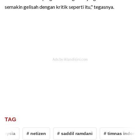
semakin gelisah dengan kritik seperti itu," tegasnya.
TAG
laysia
# netizen
# saddil ramdani
# timnas indonesi