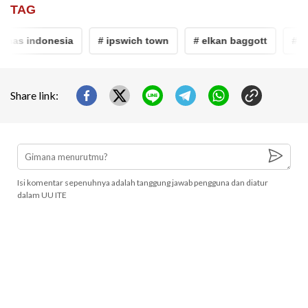
TAG
mnas indonesia
# ipswich town
# elkan baggott
# in
Share link:
Isi komentar sepenuhnya adalah tanggung jawab pengguna dan diatur
dalam UU ITE