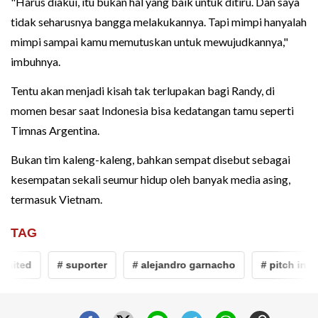
"Harus diakui, itu bukan hal yang baik untuk ditiru. Dan saya
tidak seharusnya bangga melakukannya. Tapi mimpi hanyalah
mimpi sampai kamu memutuskan untuk mewujudkannya,"
imbuhnya.
Tentu akan menjadi kisah tak terlupakan bagi Randy, di
momen besar saat Indonesia bisa kedatangan tamu seperti
Timnas Argentina.
Bukan tim kaleng-kaleng, bahkan sempat disebut sebagai
kesempatan sekali seumur hidup oleh banyak media asing,
termasuk Vietnam.
TAG
ited
# suporter
# alejandro garnacho
# pitch invan