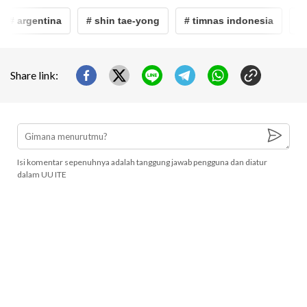
# argentina
# shin tae-yong
# timnas indonesia
# j
Share link:
Isi komentar sepenuhnya adalah tanggung jawab pengguna dan diatur
dalam UU ITE