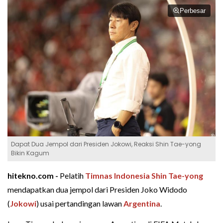
Perbesar
Dapat Dua Jempol dari Presiden Jokowi, Reaksi Shin Tae-yong
Bikin Kagum
hitekno.com -
Pelatih
Timnas Indonesia
Shin Tae-yong
mendapatkan dua jempol dari Presiden Joko Widodo
(
Jokowi
) usai pertandingan lawan
Argentina
.