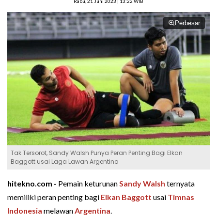
Rabu, 21 Juni 2023 | 13:22 WIB
Perbesar
Tak Tersorot, Sandy Walsh Punya Peran Penting Bagi Elkan
Baggott usai Laga Lawan Argentina
hitekno.com -
Pemain keturunan
Sandy Walsh
ternyata
memiliki peran penting bagi
Elkan Baggott
usai
Timnas
Indonesia
melawan
Argentina
.