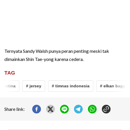
Ternyata Sandy Walsh punya peran penting meski tak
dimainkan Shin Tae-yong karena cedera.
TAG
entina
# jersey
# timnas indonesia
# elkan baggott
Share link: