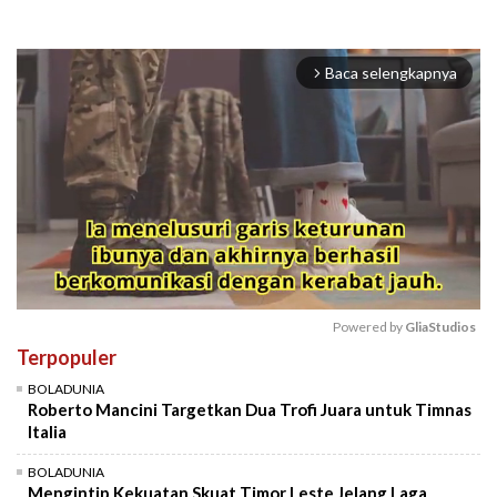
Baca selengkapnya
arrow_forward_ios
Powered by 
GliaStudios
Terpopuler
Mute
BOLADUNIA
Roberto Mancini Targetkan Dua Trofi Juara untuk Timnas
Italia
BOLADUNIA
Mengintip Kekuatan Skuat Timor Leste Jelang Laga