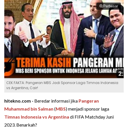
Perbesar
CEK FAKTA: Pangeran MBS Jadi Sponsor Laga Timnas Indonesia
vs Argentina, Cair!
hitekno.com -
Beredar informasi jika
Pangeran
Muhammad bin Salman
(
MBS
) menjadi sponsor laga
Timnas Indonesia vs Argentina
di FIFA Matchday Juni
2023. Benarkah?