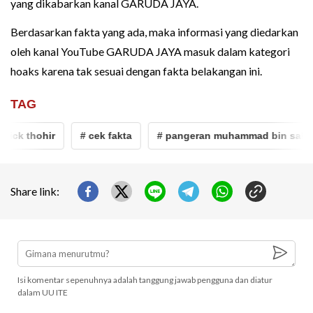
yang dikabarkan kanal GARUDA JAYA.
Berdasarkan fakta yang ada, maka informasi yang diedarkan
oleh kanal YouTube GARUDA JAYA masuk dalam kategori
hoaks karena tak sesuai dengan fakta belakangan ini.
TAG
k thohir
# cek fakta
# pangeran muhammad bin salman
Share link:
Isi komentar sepenuhnya adalah tanggung jawab pengguna dan diatur
dalam UU ITE