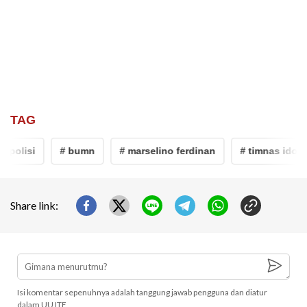
TAG
polisi
# bumn
# marselino ferdinan
# timnas idones
Share link:
Isi komentar sepenuhnya adalah tanggung jawab pengguna dan diatur
dalam UU ITE