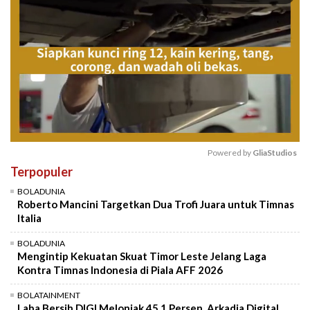
Powered by 
GliaStudios
Terpopuler
Mute
BOLADUNIA
Roberto Mancini Targetkan Dua Trofi Juara untuk Timnas
Italia
BOLADUNIA
Mengintip Kekuatan Skuat Timor Leste Jelang Laga
Kontra Timnas Indonesia di Piala AFF 2026
BOLATAINMENT
Laba Bersih DIGI Melonjak 45,1 Persen, Arkadia Digital