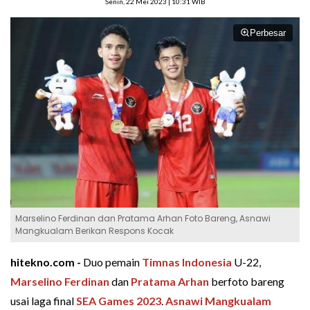
Senin, 22 Mei 2023 | 10:31 WIB
Perbesar
Marselino Ferdinan dan Pratama Arhan Foto Bareng, Asnawi
Mangkualam Berikan Respons Kocak
hitekno.com -
Duo pemain
Timnas Indonesia
U-22,
Marselino Ferdinan
dan
Pratama Arhan
berfoto bareng
usai laga final
SEA Games 2023
.
Asnawi Mangkualam