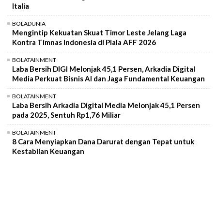
Italia
BOLADUNIA
Mengintip Kekuatan Skuat Timor Leste Jelang Laga
Kontra Timnas Indonesia di Piala AFF 2026
BOLATAINMENT
Laba Bersih DIGI Melonjak 45,1 Persen, Arkadia Digital
Media Perkuat Bisnis AI dan Jaga Fundamental Keuangan
BOLATAINMENT
Laba Bersih Arkadia Digital Media Melonjak 45,1 Persen
pada 2025, Sentuh Rp1,76 Miliar
BOLATAINMENT
8 Cara Menyiapkan Dana Darurat dengan Tepat untuk
Kestabilan Keuangan