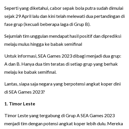
Seperti yang diketahui, cabor sepak bola putra sudah dimulai
sejak 29 April lalu dan kini telah melewati dua pertandingan di
fase grup (kecuali beberapa laga di Grup B).
Sejumlah tim unggulan mendapat hasil positif dan diprediksi
melaju mulus hingga ke babak semifinal
Untuk informasi, SEA Games 2023 dibagi menjadi dua grup:
A dan B. Hanya dua tim teratas di setiap grup yang berhak
melaju ke babak semifinal.
Lantas, siapa saja negara yang berpotensi angkat koper dini
di SEA Games 2023?
1.
Timor Leste
Timor Leste yang tergabung di Grup A SEA Games 2023
menjadi tim dengan potensi angkat koper lebih dulu. Mereka