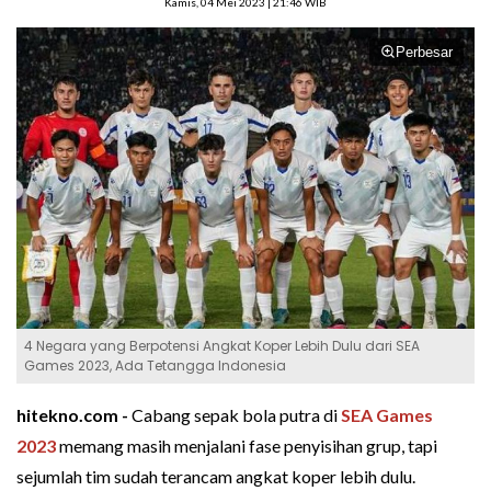
Kamis, 04 Mei 2023 | 21:46 WIB
Perbesar
4 Negara yang Berpotensi Angkat Koper Lebih Dulu dari SEA
Games 2023, Ada Tetangga Indonesia
hitekno.com -
Cabang sepak bola putra di
SEA Games
2023
memang masih menjalani fase penyisihan grup, tapi
sejumlah tim sudah terancam angkat koper lebih dulu.