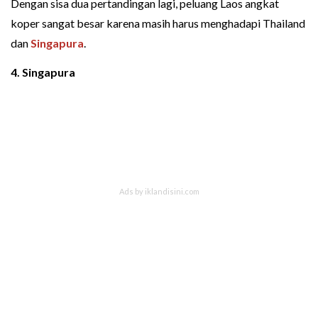
Dengan sisa dua pertandingan lagi, peluang Laos angkat
koper sangat besar karena masih harus menghadapi Thailand
dan
Singapura
.
4. Singapura