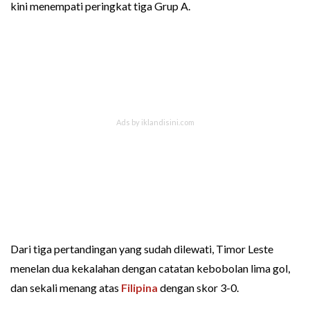
kini menempati peringkat tiga Grup A.
Dari tiga pertandingan yang sudah dilewati, Timor Leste
menelan dua kekalahan dengan catatan kebobolan lima gol,
dan sekali menang atas
Filipina
dengan skor 3-0.