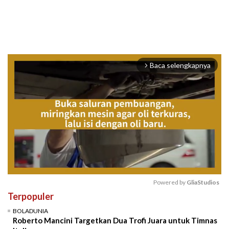
Baca selengkapnya
arrow_forward_ios
Powered by 
GliaStudios
Terpopuler
Mute
BOLADUNIA
Roberto Mancini Targetkan Dua Trofi Juara untuk Timnas