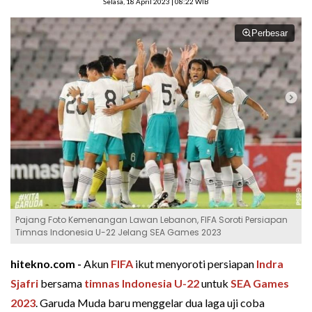
Selasa, 18 April 2023 | 08:22 WIB
Perbesar
Pajang Foto Kemenangan Lawan Lebanon, FIFA Soroti Persiapan
Timnas Indonesia U-22 Jelang SEA Games 2023
hitekno.com -
Akun
FIFA
ikut menyoroti persiapan
Indra
Sjafri
bersama
timnas Indonesia U-22
untuk
SEA Games
2023
. Garuda Muda baru menggelar dua laga uji coba