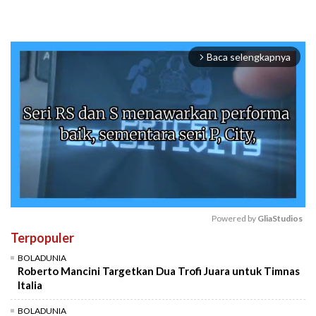
Baca selengkapnya
arrow_forward_ios
Powered by 
GliaStudios
Terpopuler
Mute
BOLADUNIA
Roberto Mancini Targetkan Dua Trofi Juara untuk Timnas
Italia
BOLADUNIA