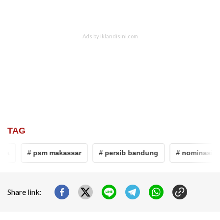
TAG
# psm makassar
# persib bandung
# nominasi pener
Share link: