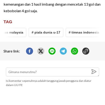
kemenangan dan 1 hasil imbang dengan mencetak 13 gol dan
kebobolan 4 gol saja.
TAG
mnas malaysia
# piala dunia u-17
# timnas indonesia
Share link:
Isi komentar sepenuhnya adalah tanggung jawab pengguna dan diatur
dalam UU ITE