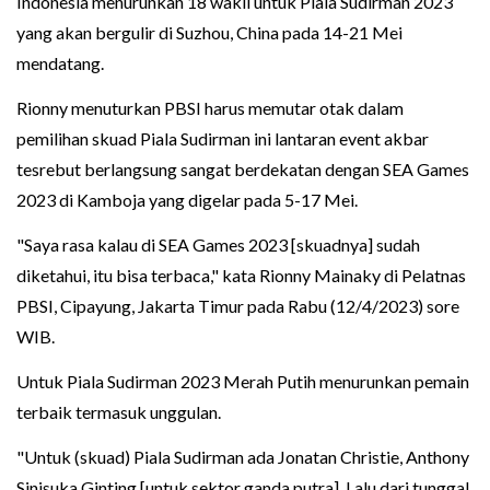
Indonesia menurunkan 18 wakil untuk Piala Sudirman 2023
yang akan bergulir di Suzhou, China pada 14-21 Mei
mendatang.
Rionny menuturkan PBSI harus memutar otak dalam
pemilihan skuad Piala Sudirman ini lantaran event akbar
tesrebut berlangsung sangat berdekatan dengan SEA Games
2023 di Kamboja yang digelar pada 5-17 Mei.
"Saya rasa kalau di SEA Games 2023 [skuadnya] sudah
diketahui, itu bisa terbaca," kata Rionny Mainaky di Pelatnas
PBSI, Cipayung, Jakarta Timur pada Rabu (12/4/2023) sore
WIB.
Untuk Piala Sudirman 2023 Merah Putih menurunkan pemain
terbaik termasuk unggulan.
"Untuk (skuad) Piala Sudirman ada Jonatan Christie, Anthony
Sinisuka Ginting [untuk sektor ganda putra]. Lalu dari tunggal