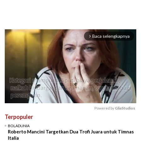
Baca selengkapnya
arrow_forward_ios
Powered by 
GliaStudios
Terpopuler
Mute
BOLADUNIA
Roberto Mancini Targetkan Dua Trofi Juara untuk Timnas
Italia