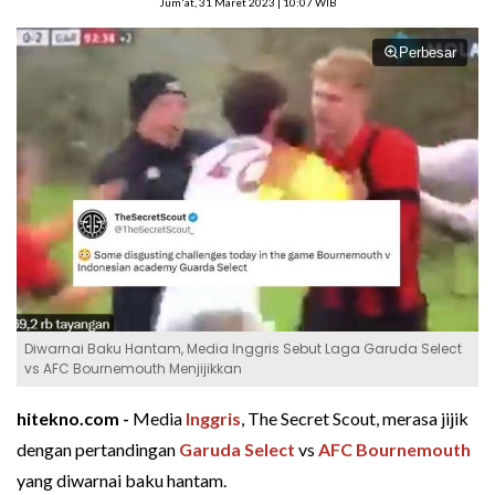
Jum'at, 31 Maret 2023 | 10:07 WIB
Perbesar
Diwarnai Baku Hantam, Media Inggris Sebut Laga Garuda Select
vs AFC Bournemouth Menjijikkan
hitekno.com -
Media
Inggris
, The Secret Scout, merasa jijik
dengan pertandingan
Garuda Select
vs
AFC Bournemouth
yang diwarnai baku hantam.