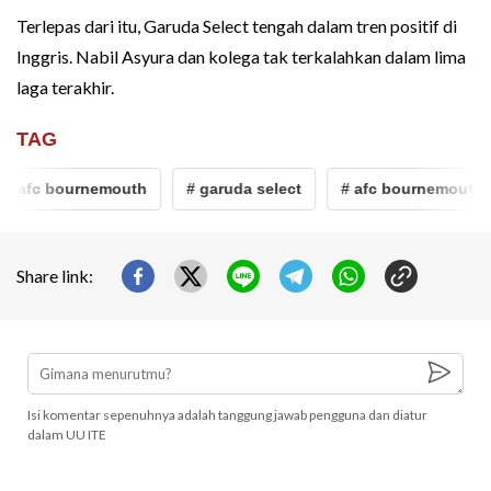
Terlepas dari itu, Garuda Select tengah dalam tren positif di
Inggris. Nabil Asyura dan kolega tak terkalahkan dalam lima
laga terakhir.
TAG
vs afc bournemouth
# garuda select
# afc bournemouth
Share link:
Isi komentar sepenuhnya adalah tanggung jawab pengguna dan diatur
dalam UU ITE