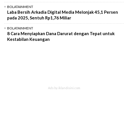
BOLATAINMENT
Laba Bersih Arkadia Digital Media Melonjak 45,1 Persen
pada 2025, Sentuh Rp1,76 Miliar
BOLATAINMENT
8 Cara Menyiapkan Dana Darurat dengan Tepat untuk
Kestabilan Keuangan