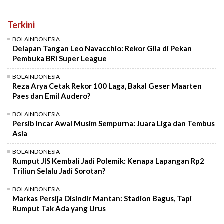
Terkini
BOLAINDONESIA
Delapan Tangan Leo Navacchio: Rekor Gila di Pekan
Pembuka BRI Super League
BOLAINDONESIA
Reza Arya Cetak Rekor 100 Laga, Bakal Geser Maarten
Paes dan Emil Audero?
BOLAINDONESIA
Persib Incar Awal Musim Sempurna: Juara Liga dan Tembus
Asia
BOLAINDONESIA
Rumput JIS Kembali Jadi Polemik: Kenapa Lapangan Rp2
Triliun Selalu Jadi Sorotan?
BOLAINDONESIA
Markas Persija Disindir Mantan: Stadion Bagus, Tapi
Rumput Tak Ada yang Urus