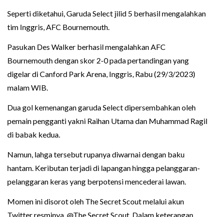
Seperti diketahui, Garuda Select jilid 5 berhasil mengalahkan
tim Inggris, AFC Bournemouth.
Pasukan Des Walker berhasil mengalahkan AFC
Bournemouth dengan skor 2-0 pada pertandingan yang
digelar di Canford Park Arena, Inggris, Rabu (29/3/2023)
malam WIB.
Dua gol kemenangan garuda Select dipersembahkan oleh
pemain pengganti yakni Raihan Utama dan Muhammad Ragil
di babak kedua.
Namun, lahga tersebut rupanya diwarnai dengan baku
hantam. Keributan terjadi di lapangan hingga pelanggaran-
pelanggaran keras yang berpotensi mencederai lawan.
Momen ini disorot oleh The Secret Scout melalui akun
Twitter resminya, @The Secret Scout. Dalam keterangan,