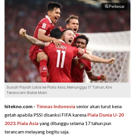
Perbesar
Susah Payah Lolos ke Piala Asia, Menunggu 17 Tahun, Kini
Terancam Batal Main
hitekno.com -
Timnas Indonesia
senior akan turut kena
getah apabila PSSI disanksi FIFA karena
Piala Dunia U-20
2023
.
Piala Asia
yang ditunggu selama 17 tahun pun
terancam melayang begitu saja.