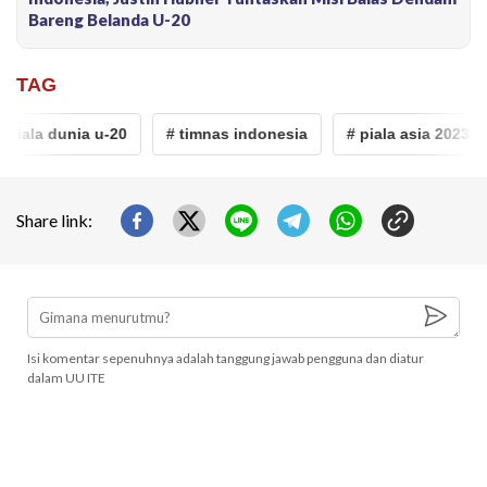
Bareng Belanda U-20
TAG
iala dunia u-20
# timnas indonesia
# piala asia 2023
Share link:
Isi komentar sepenuhnya adalah tanggung jawab pengguna dan diatur
dalam UU ITE