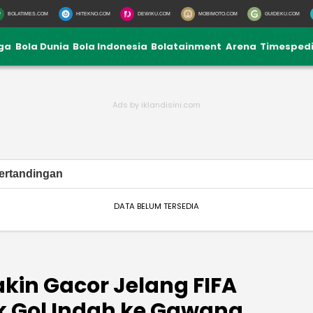
BOLATIMES.COM
HITEKNO.COM
DEWIKU.COM
MOBIMOTO.COM
GUIDEKU.COM
iga
Bola Dunia
Bola Indonesia
Bolatainment
Arena
Timesped
ertandingan
DATA BELUM TERSEDIA
kin Gacor Jelang FIFA
 Gol Indah ke Gawang