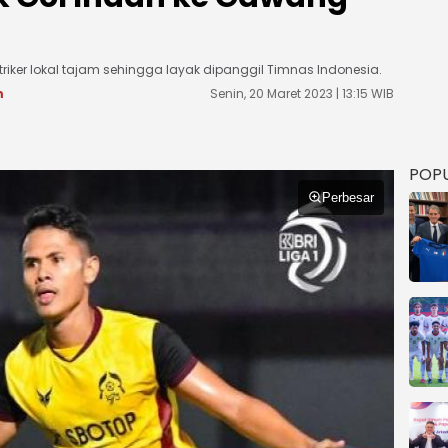
riker lokal tajam sehingga layak dipanggil Timnas Indonesia.
m
Senin, 20 Maret 2023 | 13:15 WIB
POP
Perbesar