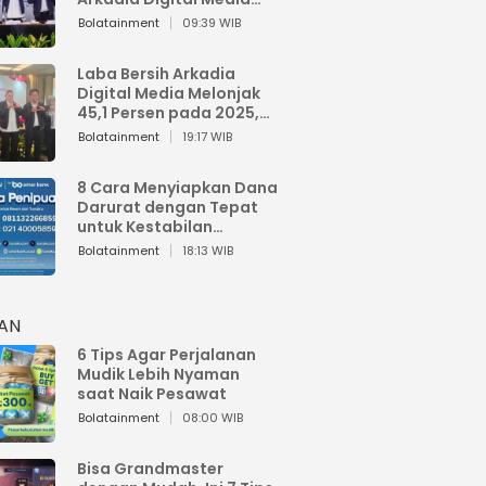
Perkuat Bisnis AI dan
Bolatainment
09:39 WIB
Jaga Fundamental
Keuangan
Laba Bersih Arkadia
Digital Media Melonjak
45,1 Persen pada 2025,
Sentuh Rp1,76 Miliar
Bolatainment
19:17 WIB
8 Cara Menyiapkan Dana
Darurat dengan Tepat
untuk Kestabilan
Keuangan
Bolatainment
18:13 WIB
HAN
6 Tips Agar Perjalanan
Mudik Lebih Nyaman
saat Naik Pesawat
Bolatainment
08:00 WIB
Bisa Grandmaster