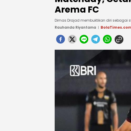
Arema FC
Dimas Drajad membuktikan diri sebagai st
Rauhanda Riyantama
BolaTimes.co