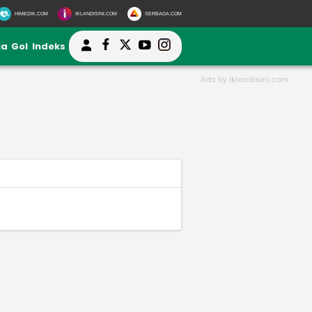
HIMEDIK.COM
IKLANDISINI.COM
SERBADA.COM
ia
Gol
Indeks