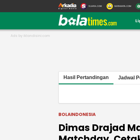
SUARA.COM
MATAMATA.COM
L
Hasil Pertandingan
Jadwal P
BOLAINDONESIA
Dimas Drajad Ma
Matchday, Cetak