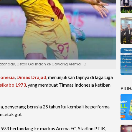
Matchday, Cetak Gol Indah ke Gawang Arema FC
donesia
,
Dimas Drajad
, menunjukkan tajinya di laga Liga
sikabo 1973
, yang membuat Timnas Indonesia ketiban
PILI
a, penyerang berusia 25 tahun itu kembali ke performa
ncetak gol.
 1973 bertandang ke markas Arema FC, Stadion PTIK,