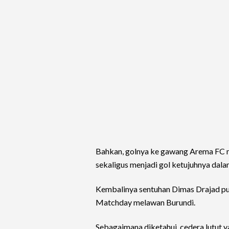
Bahkan, golnya ke gawang Arema FC m
sekaligus menjadi gol ketujuhnya dala
Kembalinya sentuhan Dimas Drajad pun
Matchday melawan Burundi.
Sebagaimana diketahui, cedera lutut