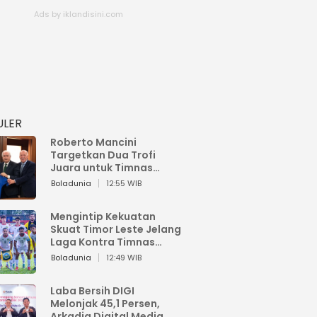
ULER
Roberto Mancini
Targetkan Dua Trofi
Juara untuk Timnas
Italia
Boladunia
12:55 WIB
Mengintip Kekuatan
Skuat Timor Leste Jelang
Laga Kontra Timnas
Indonesia di Piala AFF
Boladunia
12:49 WIB
2026
Laba Bersih DIGI
Melonjak 45,1 Persen,
Arkadia Digital Media