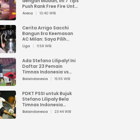
dengan Mudah, Ini 7 Tips
Push Rank Free Fire Untuk
Pemula
Arena
10:40 WIB
Cerita Arrigo Sacchi
Bangun Era Keemasan
AC Milan: Saya Pilih
Pemain dari Isi Otaknya
Liga
11:58 WIB
Ada Stefano Lilipaly! Ini
Daftar 23 Pemain
Timnas Indonesia vs
China
Bolaindonesia
15:55 WIB
PDKT PSSI untuk Bujuk
Stefano Lilipaly Bela
Timnas Indonesia
Berakhir Berantakan
Bolaindonesia
23:44 WIB